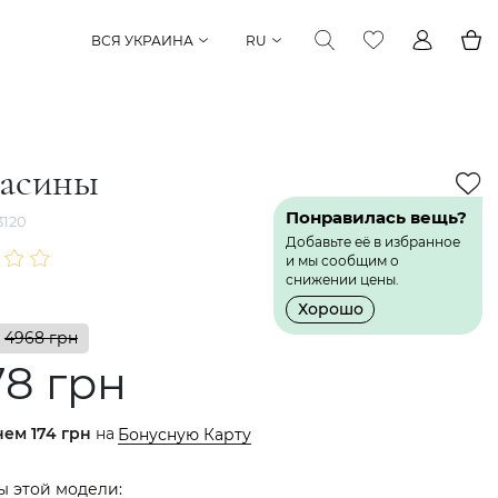
ВСЯ УКРАИНА
RU
асины
Понравилась вещь?
120
Добавьте её в избранное
и мы сообщим о
снижении цены.
Хорошо
4968 грн
78 грн
нем
174 грн
на
Бонусную Карту
ы этой модели: