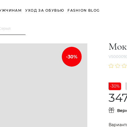
УЖЧИНАМ
УХОД ЗА ОБУВЬЮ
FASHION BLOG
Серый
Мок
VS000093
-30%
34
Вер
Вариант