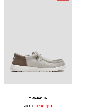
БУДЬ БЛИЖЕ
КОНТАКТЫ
Пн-Вс 09
Подпишитесь на новости о наших
последних поступлениях, эксклюзивных
акциях и событиях
0 (993) 5
0 (933) 3
Для нее
Для него
0 (973) 8
Viber
Telegram
info@vitt
Мокасины
1798 грн
2568 грн