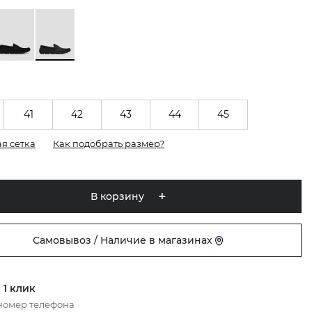
41
42
43
44
45
я сетка
Как подобрать размер?
В корзину
Самовывоз / Наличие в магазинах
 1 клик
номер телефона