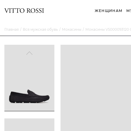
ЖЕНЩИНАМ
М
Главная
Вся мужская обувь
Мокасины
Мокасины VS000093120 