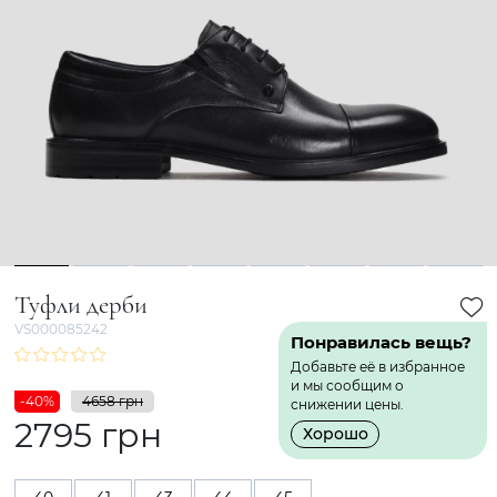
1
2
3
4
5
6
7
8
Туфли дерби
VS000085242
Понравилась вещь?
Добавьте её в избранное
и мы сообщим о
-40%
4658 грн
снижении цены.
2795 грн
Хорошо