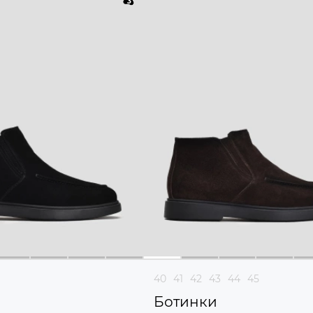
40
41
42
43
44
45
Ботинки