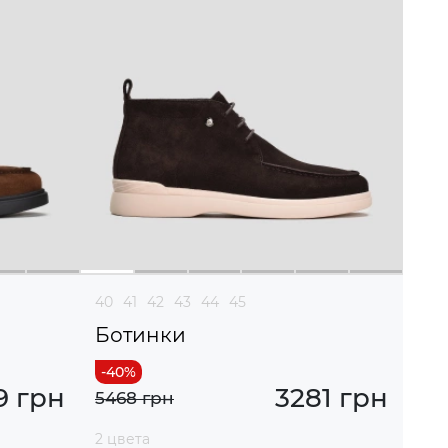
40
41
42
43
44
45
Ботинки
9 грн
3281 грн
5468 грн
2 цвета