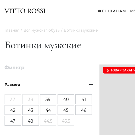
ЖЕНЩИНАМ
М
Главная
Вся мужская обувь
Ботинки мужские
Ботинки мужские
Фильтр
ТОВАР ЗАКАН
Размер
37
38
39
40
41
42
43
44
45
46
47
48
44.5
45.5