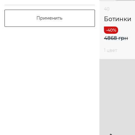
40
Ботинки
Применить
4868 грн
1 цвет