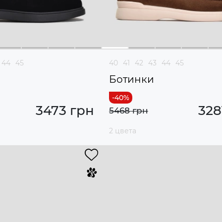
44
45
40
41
42
43
44
45
Ботинки
3473 грн
328
5468 грн
2 цвета