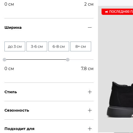
0
см
2
см
ПОСЛЕДНЯЯ 
Ширина
до 3 см
3-6 см
6-8 см
8+ см
0
см
7.8
см
Стиль
Сезонность
Подходит для