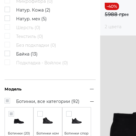
Микрофибра (
0
)
Натур. Кожа (
2
)
5988 грн
Натур. мех (
5
)
2 цвета
Шерсть (
0
)
Текстиль (
0
)
Без подкладки (
0
)
Байка (
13
)
Подкладка - Войлок (
0
)
Модель
Ботинки, все категории (
92
)
Ботинки (
20
)
Ботинки ком
Ботинки спор