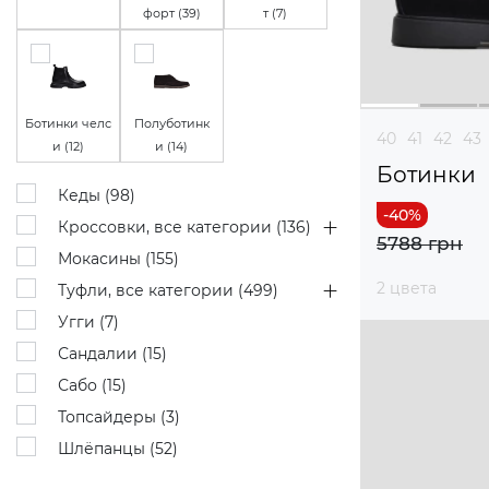
форт (
39
)
т (
7
)
Ботинки челс
Полуботинк
40
41
42
43
и (
12
)
и (
14
)
Ботинки
Кеды (
98
)
Кроссовки, все категории (
136
)
5788 грн
Мокасины (
155
)
2 цвета
Туфли, все категории (
499
)
Угги (
7
)
Сандалии (
15
)
Сабо (
15
)
Топсайдеры (
3
)
Шлёпанцы (
52
)