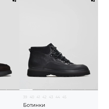
39
40
41
42
43
44
45
Ботинки