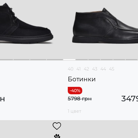
40
41
42
43
44
45
Ботинки
рн
347
5798 грн
1 цвет