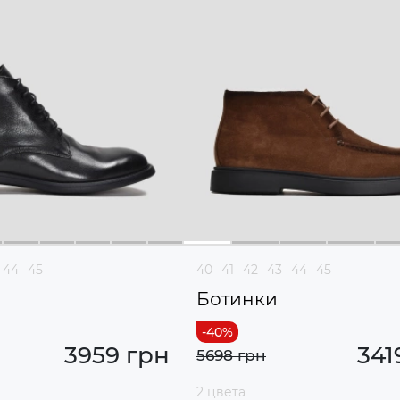
44
45
40
41
42
43
44
45
Ботинки
3959 грн
341
5698 грн
2 цвета