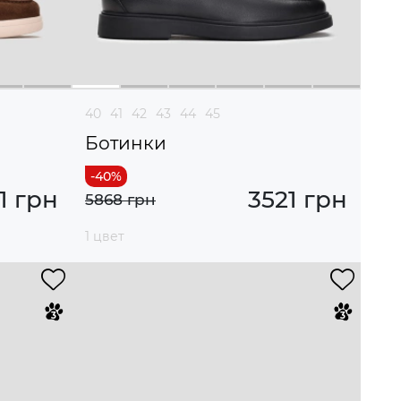
40
41
42
43
44
45
Ботинки
1 грн
3521 грн
5868 грн
1 цвет