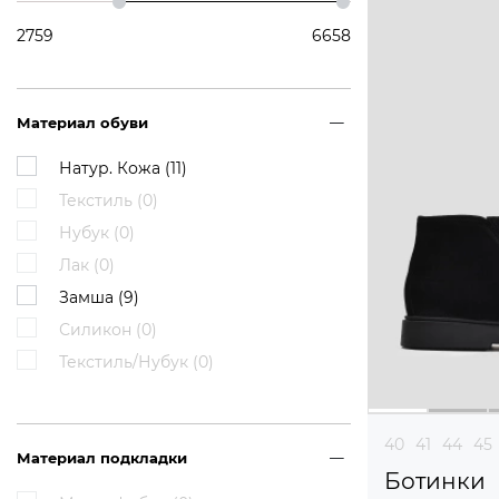
2759
6658
Материал обуви
Натур. Кожа (
11
)
Текстиль (
0
)
Нубук (
0
)
Лак (
0
)
Замша (
9
)
Силикон (
0
)
Текстиль/Нубук (
0
)
40
41
44
45
Материал подкладки
Ботинки