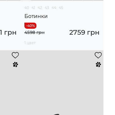
40
41
42
43
44
45
Ботинки
1 грн
2759 грн
4598 грн
1 цвет