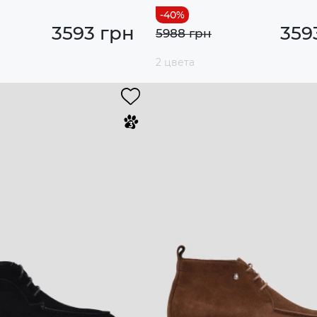
3593 грн
359
5988 грн
2 цвета