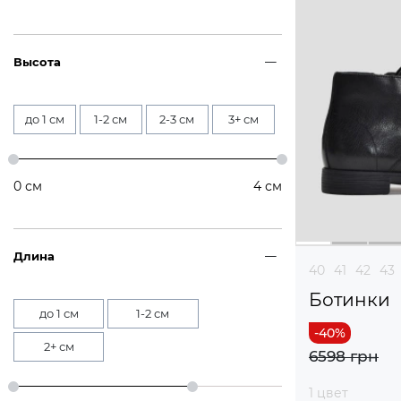
Высота
до 1 см
1-2 см
2-3 см
3+ см
0
см
4
см
Длина
40
41
42
43
Ботинки
до 1 см
1-2 см
2+ см
6598 грн
1 цвет