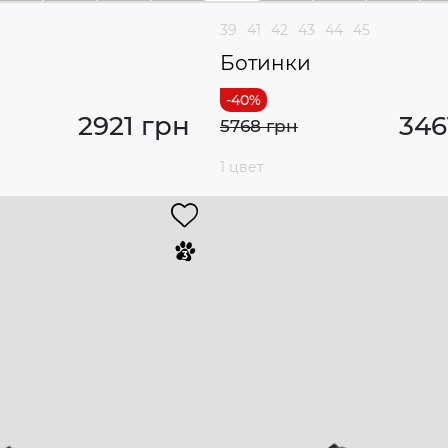
39
41
42
43
44
45
Ботинки
2921 грн
346
5768 грн
1 цвет