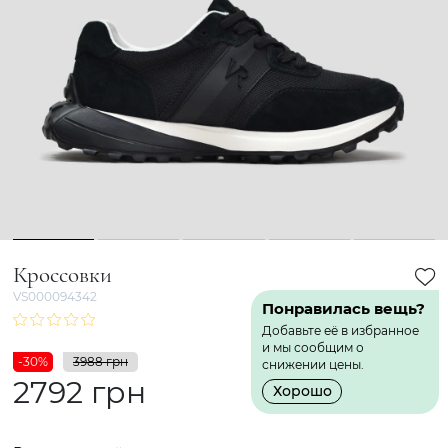
1
2
3
4
5
Кроссовки
VS000094342
Понравилась вещь?
Добавьте её в избранное
и мы сообщим о
-30%
3988 грн
снижении цены.
2792 грн
Хорошо