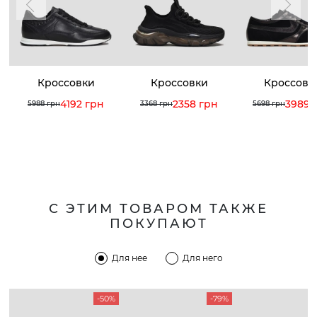
Кроссовки
Кроссовки
Кроссовк
4192 грн
2358 грн
3989 
5988 грн
3368 грн
5698 грн
С ЭТИМ ТОВАРОМ ТАКЖЕ
ПОКУПАЮТ
Для нее
Для него
-50%
-79%