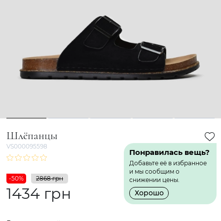
1
2
3
4
5
Шлёпанцы
VS000095598
Понравилась вещь?
Добавьте её в избранное
и мы сообщим о
-50%
2868 грн
снижении цены.
1434 грн
Хорошо