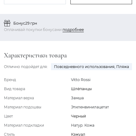
Бонус
29 грн
Оплачивай покупки бонусами
подробнее
Характеристики товара
Отлично подойдет для:
Повседневного использования
,
Пляжа
Бренд
Vitto Rossi
Вид товара
Шлёпанцы
Материал верха
Замша
Материал подошвы
Этиленвинилацетат
Цвет
Черный
Материал подкладки
Натур. Кожа
Стиль
Кэжуал