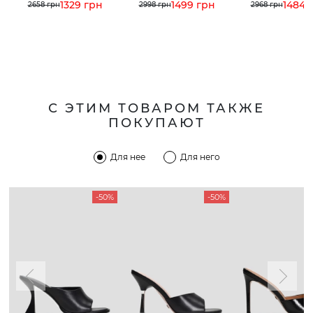
1329 грн
1499 грн
1484 
2658 грн
2998 грн
2968 грн
С ЭТИМ ТОВАРОМ ТАКЖЕ
ПОКУПАЮТ
Для нее
Для него
-50%
-50%