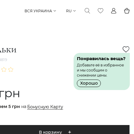
ВСЯ УКРАИНА
RU
льки
Понравилась вещь?
819
Добавьте её в избранное
и мы сообщим о
снижении цены.
Хорошо
 грн
нем
5 грн
на
Бонусную Карту
В корзину