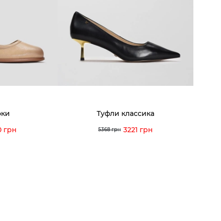
8-60-56
Мы гордимся
Програ
5-59-12
9-43-98
Вакансии и Работа
Доставк
Наши магазины
Гаранти
Договор оферты
Отзывы
orossi.ua
Задать
эки
Туфли классика
Инстру
0 грн
3221 грн
5368 грн
© 2026 Vitto Rossi