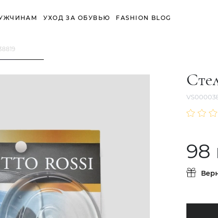
УЖЧИНАМ
УХОД ЗА ОБУВЬЮ
FASHION BLOG
38819
Сте
VS000038
98
Вер