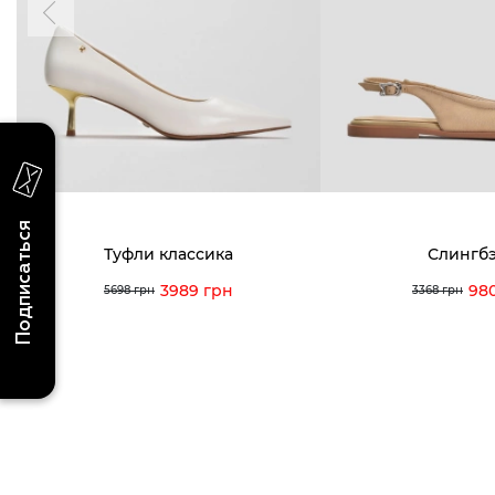
акциях и событиях
0 (993) 5
0 (933) 3
Для нее
Для него
0 (973) 8
Viber
Telegram
info@vitt
Подписаться
Туфли классика
Слингб
3989 грн
98
5698 грн
3368 грн
Условия использования
Политика конфиденциальности