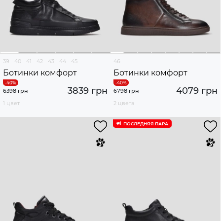
39
40
41
42
43
44
45
46
Ботинки комфорт
Ботинки комфорт
3839 грн
4079 грн
6398 грн
6798 грн
1 цвет
2 цвета
ПОСЛЕДНЯЯ ПАРА