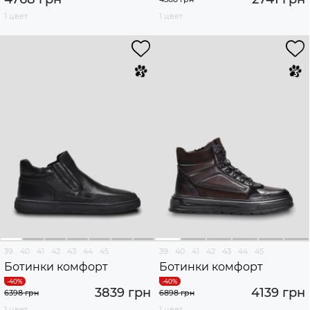
1 цвет
1 цвет
39
40
41
42
43
44
45
39
40
41
42
43
44
45
Ботинки комфорт
Ботинки комфорт
3839 грн
4139 грн
6398 грн
6898 грн
1 цвет
1 цвет