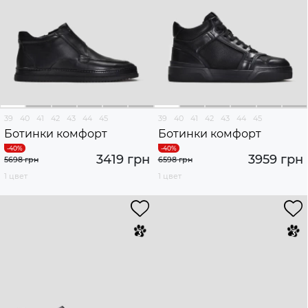
39
40
41
42
43
44
45
39
40
41
42
43
44
45
Ботинки комфорт
Ботинки комфорт
3419 грн
3959 грн
5698 грн
6598 грн
1 цвет
1 цвет