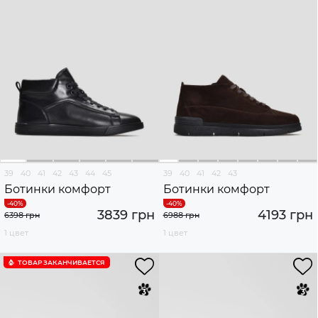
39
40
41
42
43
44
45
39
40
41
42
43
Ботинки комфорт
Ботинки комфорт
3839 грн
4193 грн
6398 грн
6988 грн
1 цвет
1 цвет
ТОВАР ЗАКАНЧИВАЕТСЯ