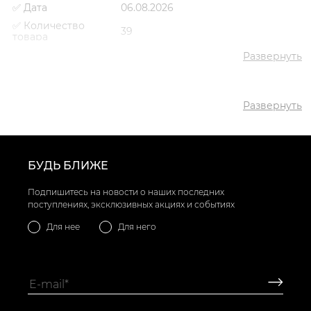
✅ Дата
06.08.2026
✅ Количество
39
товара
✅ Средняя цена
3598 грн
Развернуть
✅ Самый дешевый
2501 грн
товар
✅ Самый дорогой
Развернуть
4768 грн
товар
✅ Самый
Ботинки комфорт VS000091912
популярный товар
Черный
- 2501 грн
БУДЬ БЛИЖЕ
Подпишитесь на новости о наших последних
поступлениях, эксклюзивных акциях и событиях
Для нее
Для него