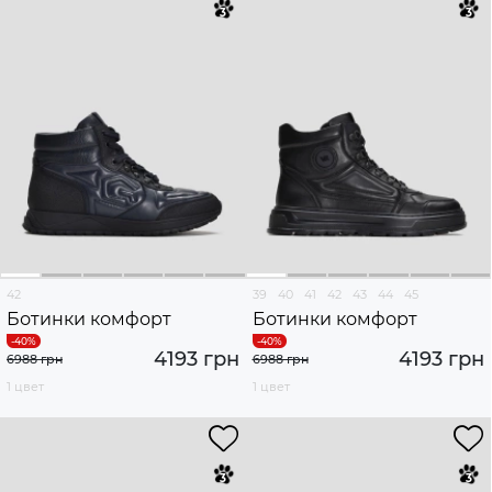
42
39
40
41
42
43
44
45
Ботинки комфорт
Ботинки комфорт
4193 грн
4193 грн
6988 грн
6988 грн
1 цвет
1 цвет