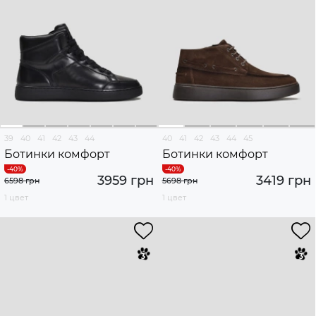
39
40
41
42
43
44
40
41
42
43
44
45
Ботинки комфорт
Ботинки комфорт
3959 грн
3419 грн
6598 грн
5698 грн
1 цвет
1 цвет