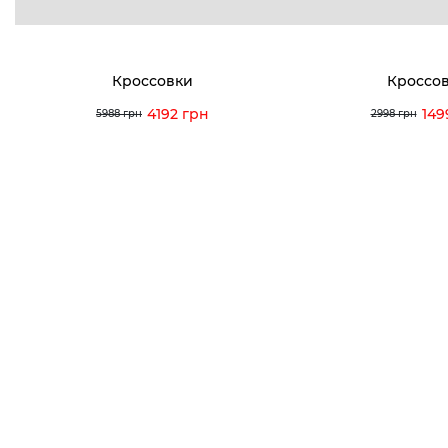
info@vitt
Кроссовки
Кроссо
4192 грн
149
5988 грн
2998 грн
Условия использования
Политика конфиденциальности