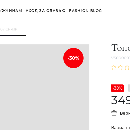
УЖЧИНАМ
УХОД ЗА ОБУВЬЮ
FASHION BLOG
507 Синий
Топ
VS00009
-30%
34
Вер
Вариант