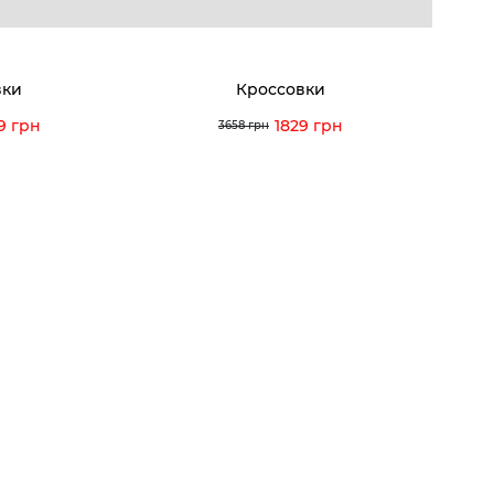
Договор оферты
Отзывы
orossi.ua
Задать
вки
Кроссовки
Инстру
9 грн
1829 грн
3658 грн
© 2026 Vitto Rossi