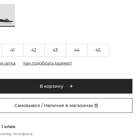
41
42
43
44
45
я сетка
Как подобрать размер?
В корзину
Самовывоз / Наличие в магазинах
 1 клик
номер телефона