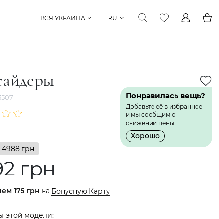
ВСЯ УКРАИНА
RU
сайдеры
Понравилась вещь?
3507
Добавьте её в избранное
и мы сообщим о
снижении цены.
Хорошо
4988 грн
92 грн
нем
175 грн
на
Бонусную Карту
ы этой модели: