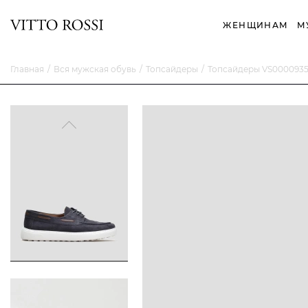
ЖЕНЩИНАМ
М
Главная
Вся мужская обувь
Топсайдеры
Топсайдеры VS000093