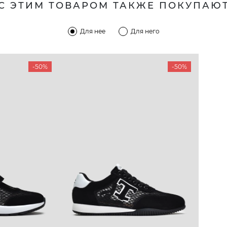
С ЭТИМ ТОВАРОМ ТАКЖЕ ПОКУПАЮ
Для нее
Для него
-50%
-50%
КОМПАНИЯ
КЛИЕН
:00 — 19:00
О компании
Новост
8-60-56
Мы гордимся
Програ
5-59-12
9-43-98
Вакансии и Работа
Доставк
Наши магазины
Гаранти