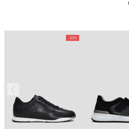
-30%
БУДЬ БЛИЖЕ
КОНТАКТЫ
Пн-Вс 09
Подпишитесь на новости о наших
последних поступлениях, эксклюзивных
акциях и событиях
0 (993) 5
0 (933) 3
Для нее
Для него
0 (973) 8
Viber
Telegram