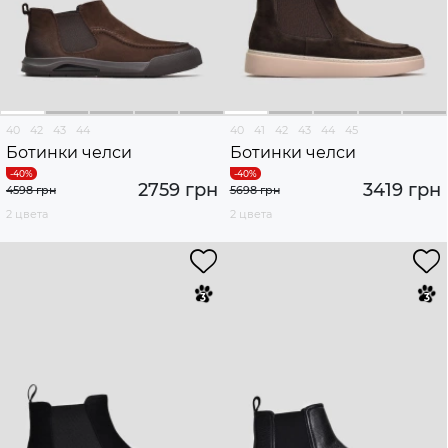
40
42
43
44
40
41
42
43
44
45
Ботинки челси
Ботинки челси
2759 грн
3419 грн
4598 грн
5698 грн
2 цвета
2 цвета