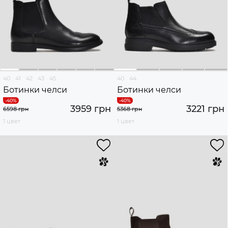
40
41
42
43
45
40
44
Ботинки челси
Ботинки челси
3959 грн
3221 грн
6598 грн
5368 грн
1 цвет
1 цвет