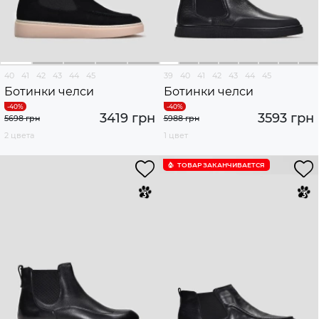
40
41
42
43
44
45
39
40
41
42
43
44
45
Ботинки челси
Ботинки челси
3419 грн
3593 грн
5698 грн
5988 грн
2 цвета
1 цвет
ТОВАР ЗАКАНЧИВАЕТСЯ