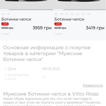
46
47
39
40
41
42
43
44
45
Ботинки челси
Ботинки челси
3959 грн
3419 грн
6598 грн
5698 грн
1 цвет
1 цвет
Основная информация о покупке
товаров в категории "Мужские
ботинки челси"
✅ Дата
08.08.2026
✅ Количество
12
товара
✅ Средняя цена
3424 грн
Развернуть
✅ Самый дешевый
Мужские ботинки челси в Vitto Rossi
2660 грн
товар
Какая обувь идеальна для тех, кто хочет выглядеть
✅ Самый дорогой
модно и при этом не тратить много времени? Конечно,
4139 грн
товар