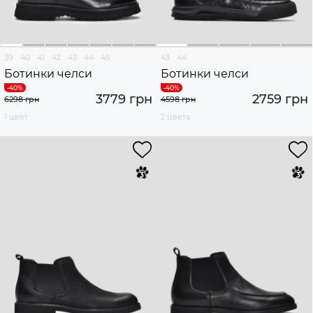
39
40
41
42
43
44
45
43
44
Ботинки челси
Ботинки челси
3779 грн
2759 грн
6298 грн
4598 грн
1 цвет
2 цвета