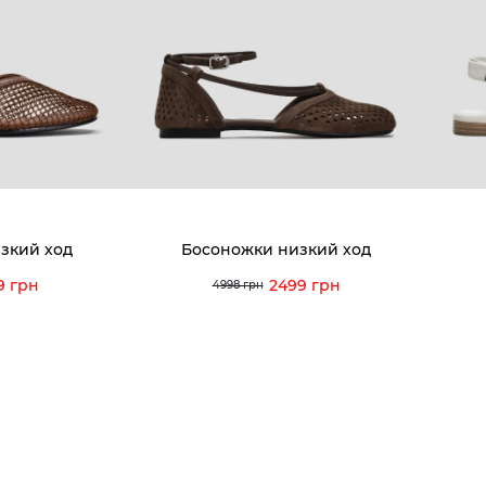
8-60-56
Мы гордимся
Програ
5-59-12
9-43-98
Вакансии и Работа
Доставк
Наши магазины
Гаранти
Договор оферты
Отзывы
orossi.ua
Задать
зкий ход
Босоножки низкий ход
Инстру
9 грн
2499 грн
4998 грн
© 2026 Vitto Rossi