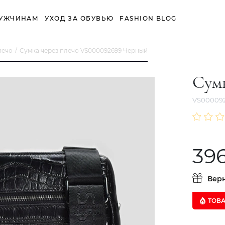
УЖЧИНАМ
УХОД ЗА ОБУВЬЮ
FASHION BLOG
лечо
Сумка через плечо VS000092699 Черный
Сумк
VS00009
39
Вер
ТОВ