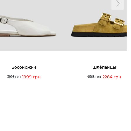
мма лояльности
Мои заказы
а и оплата
Мои просмотры
я и возврат
 покупателей
 вопрос
Босоножки
Шлёпанцы
кция по уходу
1999 грн
2284 грн
3998 грн
4568 грн