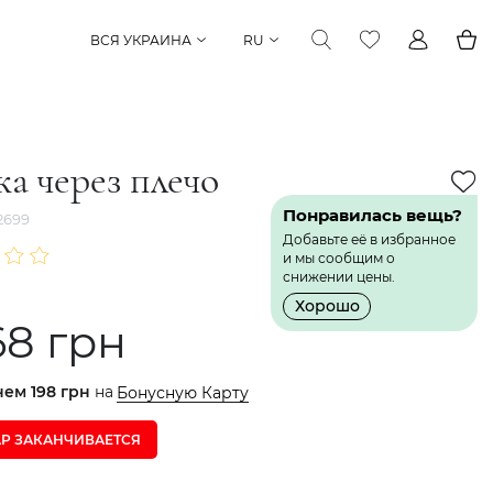
ВСЯ УКРАИНА
RU
а через плечо
Понравилась вещь?
2699
Добавьте её в избранное
и мы сообщим о
снижении цены.
Хорошо
68 грн
нем
198 грн
на
Бонусную Карту
АР ЗАКАНЧИВАЕТСЯ