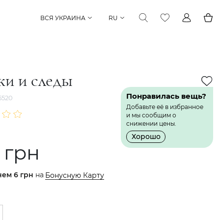
ВСЯ УКРАИНА
RU
ки и следы
Понравилась вещь?
5520
Добавьте её в избранное
и мы сообщим о
снижении цены.
Хорошо
 грн
нем
6 грн
на
Бонусную Карту