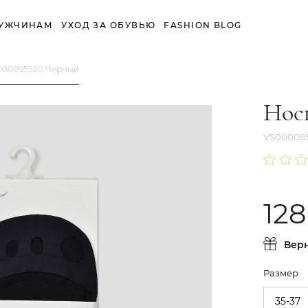
УЖЧИНАМ
УХОД ЗА ОБУВЬЮ
FASHION BLOG
000095520 Черный
Нос
VS00009
128
Вер
Размер
35-37