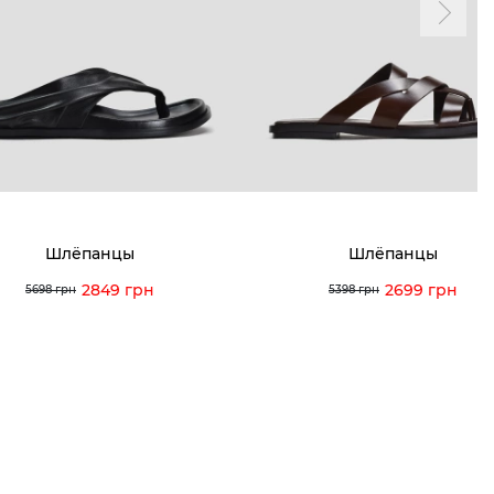
мма лояльности
Мои заказы
а и оплата
Мои просмотры
я и возврат
 покупателей
 вопрос
Шлёпанцы
Шлёпанцы
кция по уходу
2849 грн
2699 грн
5698 грн
5398 грн