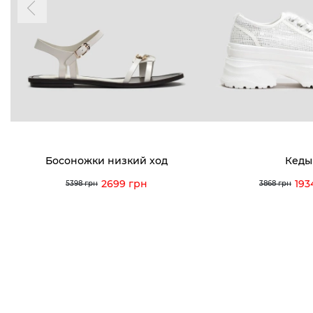
акциях и событиях
0 (993) 5
0 (933) 3
Для нее
Для него
0 (973) 8
Viber
Telegram
info@vitt
Босоножки низкий ход
Кеды
2699 грн
193
5398 грн
3868 грн
Условия использования
Политика конфиденциальности