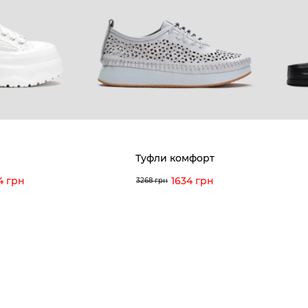
8-60-56
Мы гордимся
Програ
5-59-12
9-43-98
Вакансии и Работа
Доставк
Наши магазины
Гаранти
Договор оферты
Отзывы
orossi.ua
Задать
Туфли комфорт
Инстру
4 грн
1634 грн
3268 грн
© 2026 Vitto Rossi