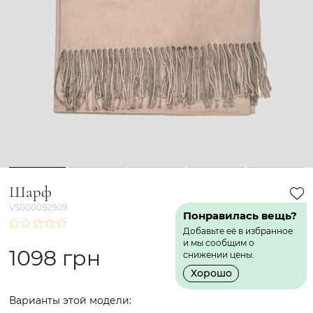
1
2
3
4
5
Шарф
VS000092909
Понравилась вещь?
Добавьте её в избранное
и мы сообщим о
1098 грн
снижении цены.
Хорошо
Варианты этой модели: