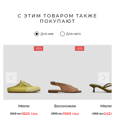
С ЭТИМ ТОВАРОМ ТАКЖЕ
ПОКУПАЮТ
Для нее
Для него
-50%
-50%
Мюли
Босоножки
Мюли
1829 грн
1999 грн
2434 
3658 грн
3998 грн
4868 грн