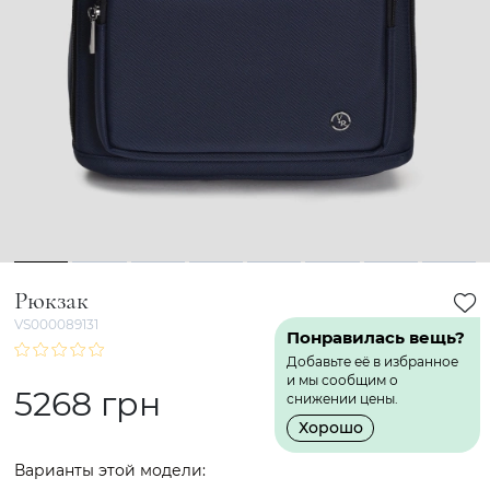
1
2
3
4
5
6
7
8
Рюкзак
VS000089131
Понравилась вещь?
Добавьте её в избранное
и мы сообщим о
5268 грн
снижении цены.
Хорошо
Варианты этой модели: