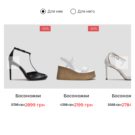
Для нее
Для него
-50%
-50%
Босоножки
Босоножки
Босоножк
2899 грн
2199 грн
2784 
5798 грн
4398 грн
5568 грн