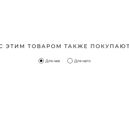
С ЭТИМ ТОВАРОМ ТАКЖЕ ПОКУПАЮ
Для нее
Для него
КОМПАНИЯ
КЛИЕН
:00 — 19:00
О компании
Новост