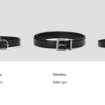
ь
Ремень
рн
1568 грн