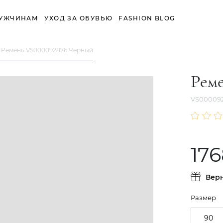
УЖЧИНАМ
УХОД ЗА ОБУВЬЮ
FASHION BLOG
Ремень VS000092876 Черный
Рем
VS00009
176
Вер
Размер
90