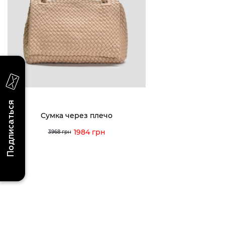
акциях и событиях
0 (993) 5
0 (933) 3
Для нее
Для него
0 (973) 8
Viber
Telegram
info@vitt
Подписаться
Сумка через плечо
1984 грн
3968 грн
Условия использования
Политика конфиденциальности