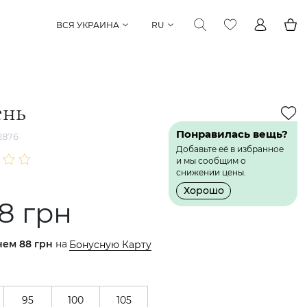
ВСЯ УКРАИНА
RU
ень
Понравилась вещь?
2876
Добавьте её в избранное
и мы сообщим о
снижении цены.
Хорошо
8 грн
нем
88 грн
на
Бонусную Карту
95
100
105