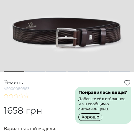
1
2
3
4
5
6
Ремень
VS000080883
Понравилась вещь?
Добавьте её в избранное
и мы сообщим о
1658 грн
снижении цены.
Хорошо
Варианты этой модели: