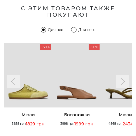
С ЭТИМ ТОВАРОМ ТАКЖЕ
ПОКУПАЮТ
Для нее
Для него
-50%
-50%
Мюли
Босоножки
Мюли
1829 грн
1999 грн
2434 
3658 грн
3998 грн
4868 грн