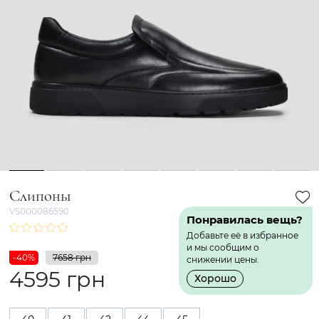
1
2
3
4
5
6
7
8
Слипоны
VS000086590
Понравилась вещь?
Добавьте её в избранное
и мы сообщим о
-40%
7658 грн
снижении цены.
4595 грн
Хорошо