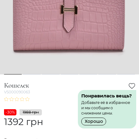
1
2
3
4
5
6
7
Кошелек
VS000090063
Понравилась вещь?
Добавьте её в избранное
и мы сообщим о
-30%
1988 грн
снижении цены.
1392 грн
Хорошо