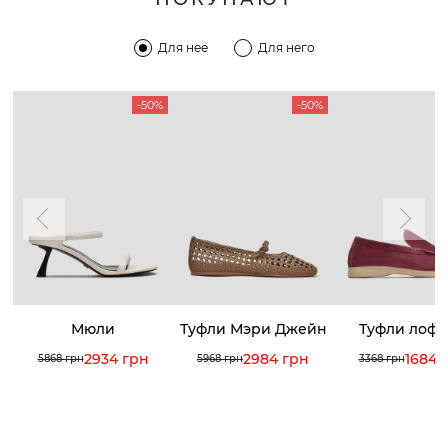
Для нее
Для него
-50%
-50%
Мюли
Туфли Мэри Джейн
Туфли лоф
2934 грн
2984 грн
1684 
5868 грн
5968 грн
3368 грн