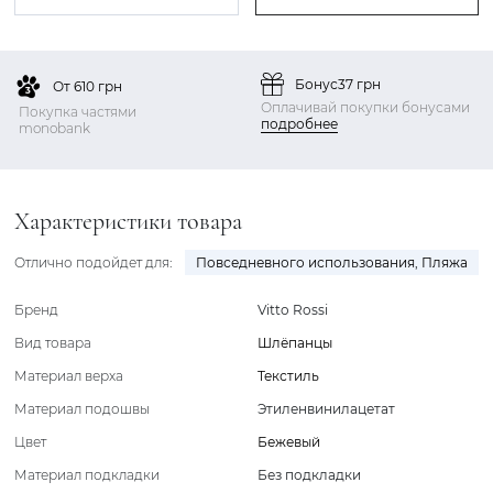
Бонус
37 грн
От 610 грн
Оплачивай покупки бонусами
Покупка частями
подробнее
monobank
Характеристики товара
Отлично подойдет для:
Повседневного использования
,
Пляжа
Бренд
Vitto Rossi
Вид товара
Шлёпанцы
Материал верха
Текстиль
Материал подошвы
Этиленвинилацетат
Цвет
Бежевый
Материал подкладки
Без подкладки