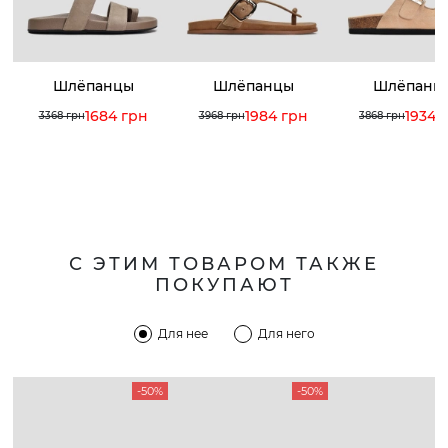
Шлёпанцы
Шлёпанцы
Шлёпанц
1684 грн
1984 грн
1934 
3368 грн
3968 грн
3868 грн
С ЭТИМ ТОВАРОМ ТАКЖЕ
ПОКУПАЮТ
Для нее
Для него
-50%
-50%