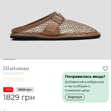
1
2
3
4
5
6
7
8
Шлёпанцы
VS000095307
Понравилась вещь?
Добавьте её в избранное
и мы сообщим о
-50%
3658 грн
снижении цены.
1829 грн
Хорошо