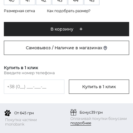
40
41
42
43
44
45
Размерная сетка
Как подобрать размер?
В корзину
Самовывоз / Наличие в магазинах
Купить в 1 клик
Введите номер телефона
Купить в 1 клик
Бонус
39 грн
От 645 грн
Оплачивай покупки бонусами
Покупка частями
подробнее
monobank