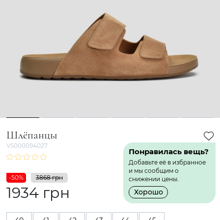
1
2
3
4
5
6
Шлёпанцы
VS000094027
Понравилась вещь?
Добавьте её в избранное
и мы сообщим о
-50%
3868 грн
снижении цены.
1934 грн
Хорошо