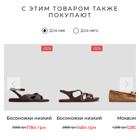
С ЭТИМ ТОВАРОМ ТАКЖЕ
ПОКУПАЮТ
Для нее
Для него
-50%
-50%
Босоножки низкий
Босоножки низкий
Мокасин
ход
ход
1784 грн
1484 грн
1280 
3568 грн
2968 грн
4268 грн