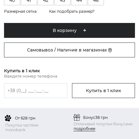
40
41
42
43
44
46
Размерная сетка
Как подобрать размер?
В корзину
Самовывоз / Наличие в магазинах
Купить в 1 клик
Введите номер телефона
Купить в 1 клик
Бонус
38 грн
От 628 грн
Оплачивай покупки бонусами
Покупка частями
подробнее
monobank