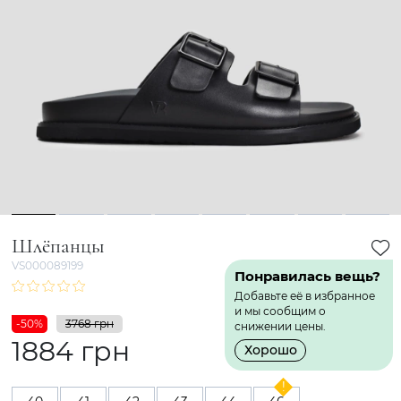
1
2
3
4
5
6
7
8
Шлёпанцы
VS000089199
Понравилась вещь?
Добавьте её в избранное
и мы сообщим о
-50%
3768 грн
снижении цены.
1884 грн
Хорошо