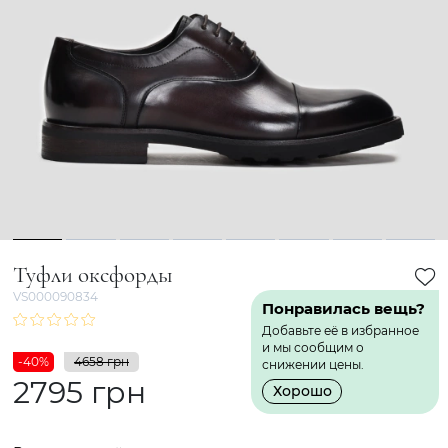
1
2
3
4
5
6
7
8
Туфли оксфорды
VS000090834
Понравилась вещь?
Добавьте её в избранное
и мы сообщим о
-40%
4658 грн
снижении цены.
2795 грн
Хорошо