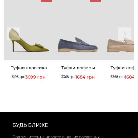
Туфли классика
Туфли лоферы
Туфли лоф
3099 грн
1684 грн
1684 
6198 грн
3368 грн
3368 грн
БУДЬ БЛИЖЕ
Подпишитесь на новости о наших последних