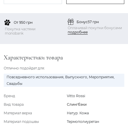
Бонус
57 грн
От 950 грн
Оплачивай покупки бонусами
Покупка частями
подробнее
monobank
Характеристики товара
Отлично подойдет для:
Повседневного использования
,
Выпускного
,
Мероприятия
,
Свадьбы
Бренд
Vitto Rossi
Вид товара
Слингбэки
Материал верха
Натур. Кожа
Материал подошвы
Термополиуретан