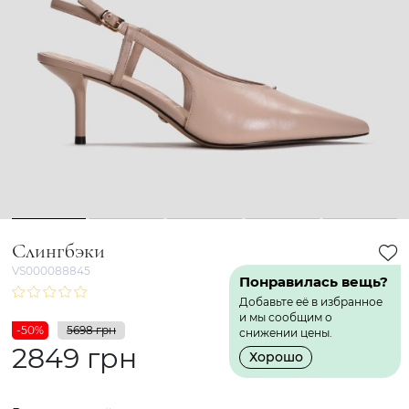
1
2
3
4
5
Слингбэки
VS000088845
Понравилась вещь?
Добавьте её в избранное
и мы сообщим о
-50%
5698 грн
снижении цены.
2849 грн
Хорошо