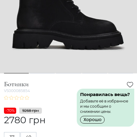
1
2
3
4
5
Ботинки
VS000085854
Понравилась вещь?
Добавьте её в избранное
и мы сообщим о
-70%
9268 грн
снижении цены.
2780 грн
Хорошо