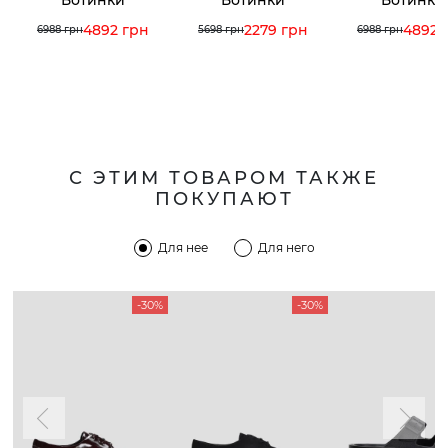
4892 грн
2279 грн
4892 
6988 грн
5698 грн
6988 грн
С ЭТИМ ТОВАРОМ ТАКЖЕ
ПОКУПАЮТ
Для нее
Для него
-30%
-30%