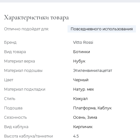
Характеристики товара
Отлично подойдет для:
Повседневного использования
Бренд
Vitto Rossi
Вид товара
Ботинки
Материал верха
Нубук
Материал подошвы
Этиленвинилацетат
Цвет
Черный
Материал подкладки
Натур. мех
Стиль
Кэжуал
Подошва
Платформа
,
Каблук
Сезонность
Осень
,
Зима
Вид каблука
Кирпичик
Высота каблука/танкетки
4.5