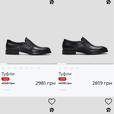
39
40
41
42
43
44
45
41
42
43
44
Туфли
Туфли
2981 грн
2819 грн
4968 грн
4698 грн
1 цвет
1 цвет