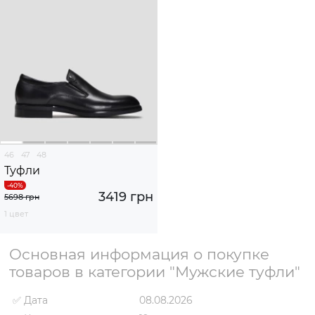
46
47
48
Туфли
3419 грн
5698 грн
1 цвет
Основная информация о покупке
товаров в категории "Мужские туфли"
✅ Дата
08.08.2026