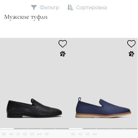
Фильтр
Сортировка
Мужские туфли
39
40
41
42
43
44
45
40
42
43
44