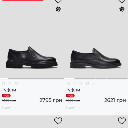
39
41
45
40
41
42
43
44
Туфли
Туфли
2795 грн
2621 грн
4658 грн
4368 грн
1 цвет
1 цвет