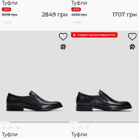
Туфли
Туфли
2849 грн
1707 грн
5698 грн
4268 грн
1 цвет
1 цвет
ТОВАР ЗАКАНЧИВАЕТСЯ
41
44
45
41
43
44
Туфли
Туфли