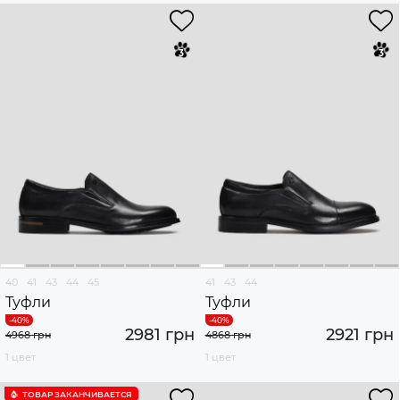
40
41
43
44
45
41
43
44
Туфли
Туфли
2981 грн
2921 грн
4968 грн
4868 грн
1 цвет
1 цвет
ТОВАР ЗАКАНЧИВАЕТСЯ