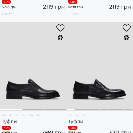
2119 грн
2119 грн
5298 грн
5298 грн
1 цвет
1 цвет
40
41
42
43
44
45
43
44
45
Туфли
Туфли
2981 грн
3101 грн
4968 грн
5168 грн