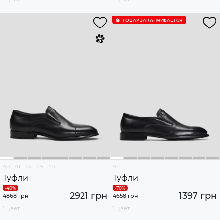
ТОВАР ЗАКАНЧИВАЕТСЯ
40
41
43
44
45
44
Туфли
Туфли
2921 грн
1397 грн
4868 грн
4658 грн
1 цвет
1 цвет