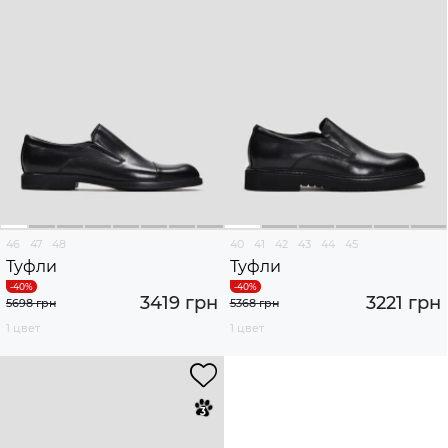
46
47
48
40
41
42
43
44
45
Туфли
Туфли
3419 грн
3221 грн
5698 грн
5368 грн
1 цвет
1 цвет