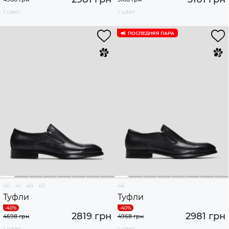
1 цвет
1 цвет
ПОСЛЕДНЯЯ ПАРА
40
41
44
45
46
Туфли
Туфли
2819 грн
2981 грн
4698 грн
4968 грн
1 цвет
1 цвет