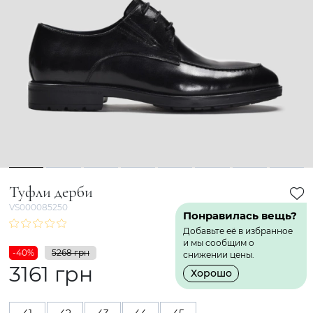
1
2
3
4
5
6
7
8
Туфли дерби
VS000085250
Понравилась вещь?
Добавьте её в избранное
и мы сообщим о
-40%
5268 грн
снижении цены.
3161 грн
Хорошо