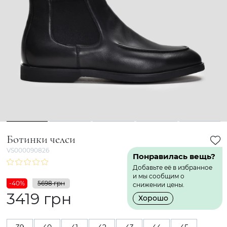
1
2
3
4
5
Ботинки челси
VS000090826
Понравилась вещь?
Добавьте её в избранное
и мы сообщим о
-40%
5698 грн
снижении цены.
3419 грн
Хорошо