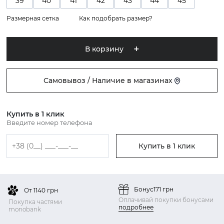
39
40
41
42
43
44
45
Размерная сетка
Как подобрать размер?
В корзину
Самовывоз / Наличие в магазинах
Купить в 1 клик
Введите номер телефона
Купить в 1 клик
Бонус
171 грн
От 1140 грн
Оплачивай покупки бонусами
Покупка частями
подробнее
monobank