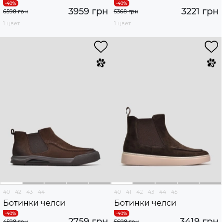
3959 грн
3221 грн
6598 грн
5368 грн
1 цвет
1 цвет
40
42
43
44
40
41
42
43
44
45
Ботинки челси
Ботинки челси
2759 грн
3419 грн
4598 грн
5698 грн