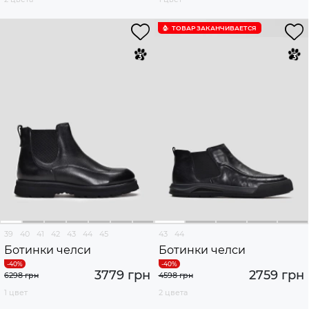
ТОВАР ЗАКАНЧИВАЕТСЯ
39
40
41
42
43
44
45
43
44
Ботинки челси
Ботинки челси
3779 грн
2759 грн
6298 грн
4598 грн
1 цвет
2 цвета