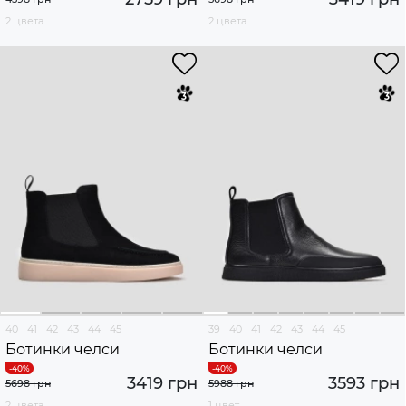
2 цвета
2 цвета
40
41
42
43
44
45
39
40
41
42
43
44
45
Ботинки челси
Ботинки челси
3419 грн
3593 грн
5698 грн
5988 грн
2 цвета
1 цвет