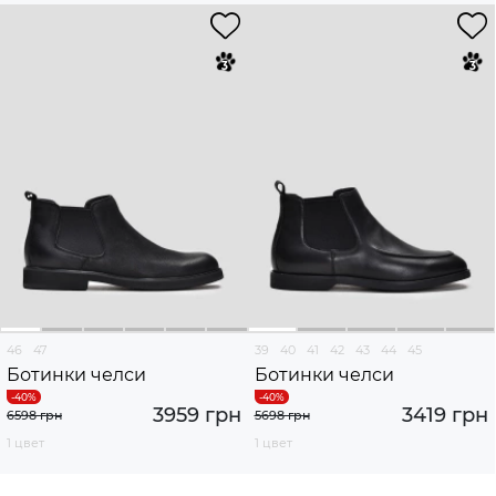
46
47
39
40
41
42
43
44
45
Ботинки челси
Ботинки челси
3959 грн
3419 грн
6598 грн
5698 грн
1 цвет
1 цвет