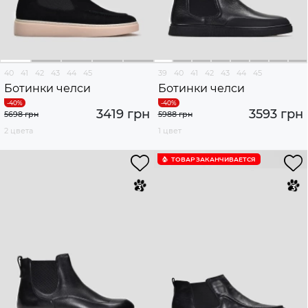
40
41
42
43
44
45
39
40
41
42
43
44
45
Ботинки челси
Ботинки челси
3419 грн
3593 грн
5698 грн
5988 грн
2 цвета
1 цвет
ТОВАР ЗАКАНЧИВАЕТСЯ