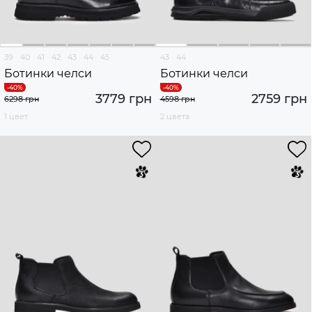
39
40
41
42
43
44
45
43
44
Ботинки челси
Ботинки челси
3779 грн
2759 грн
6298 грн
4598 грн
1 цвет
2 цвета