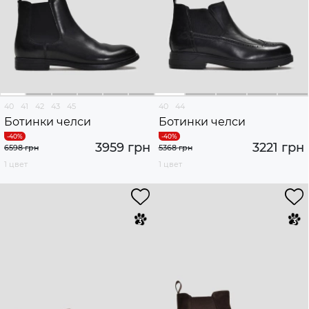
40
41
42
43
45
40
44
Ботинки челси
Ботинки челси
3959 грн
3221 грн
6598 грн
5368 грн
1 цвет
1 цвет