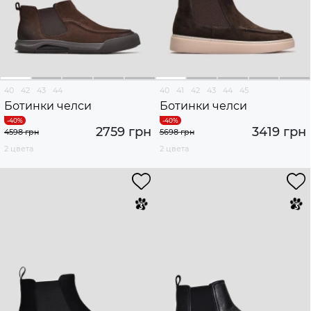
40
42
43
44
40
41
42
43
44
45
Ботинки челси
Ботинки челси
2759 грн
3419 грн
4598 грн
5698 грн
2 цвета
2 цвета