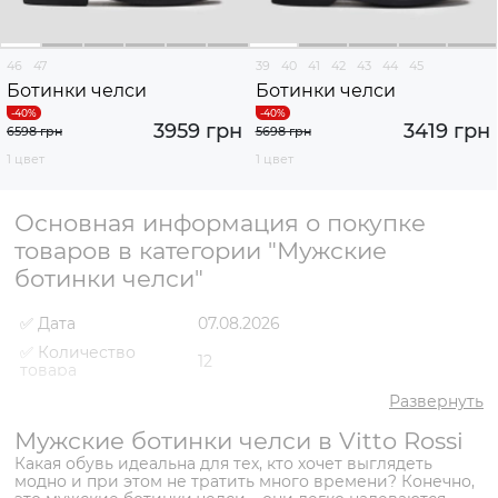
46
47
39
40
41
42
43
44
45
Ботинки челси
Ботинки челси
3959 грн
3419 грн
6598 грн
5698 грн
1 цвет
1 цвет
Основная информация о покупке
товаров в категории "Мужские
ботинки челси"
✅ Дата
07.08.2026
✅ Количество
12
товара
✅ Средняя цена
3424 грн
Развернуть
✅ Самый дешевый
Мужские ботинки челси в Vitto Rossi
2660 грн
товар
Какая обувь идеальна для тех, кто хочет выглядеть
✅ Самый дорогой
модно и при этом не тратить много времени? Конечно,
4139 грн
товар