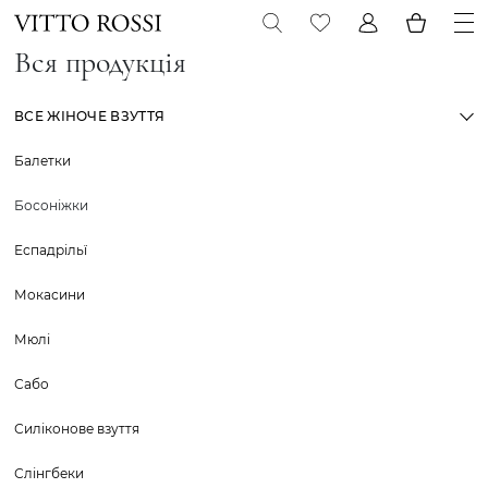
Вся продукція
ВСЕ ЖІНОЧЕ ВЗУТТЯ
Балетки
Босоніжки
Еспадрільї
Мокасини
Мюлі
Сабо
Силіконове взуття
Слінгбеки