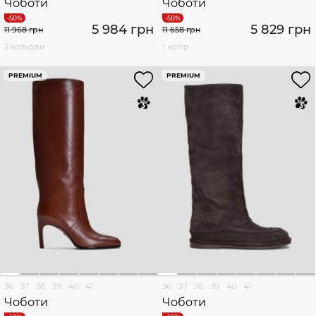
Чоботи
Чоботи
5 984 грн
5 829 грн
11 968 грн
11 658 грн
2 кольори
1 колір
PREMIUM
PREMIUM
36
37
38
39
40
41
36
37
38
39
40
41
Чоботи
Чоботи