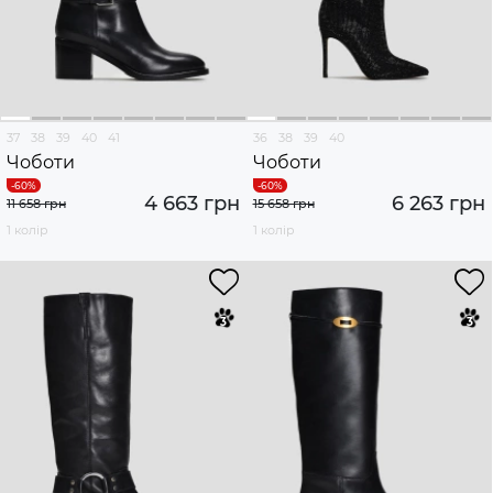
37
38
39
40
41
36
38
39
40
Чоботи
Чоботи
4 663 грн
6 263 грн
11 658 грн
15 658 грн
1 колір
1 колір