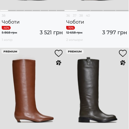
38
36
37
38
40
Чоботи
Чоботи
3 521 грн
3 797 грн
5 868 грн
12 658 грн
1 колір
2 кольори
PREMIUM
PREMIUM