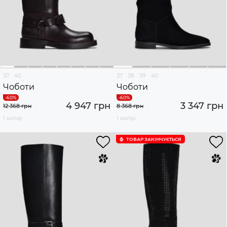
37
40
37
38
39
40
Чоботи
Чоботи
4 947 грн
3 347 грн
12 368 грн
8 368 грн
1 колір
1 колір
ТОВАР ЗАКІНЧУЄTЬСЯ