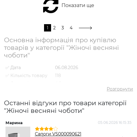
Показати ще
1
2
3
4
Основна інформація про купівлю
товарів у категорії "Жіночі весняні
чоботи"
✅ Дата
06.08.2026
✅ Кількість товару
118
✅ Середній рейтинг
4.8
Розгорнути
✅ Середня ціна
5332 грн
✅ Найдешевший
Останні відгуки про товари категорії
2395 грн
товар
"Жіночі весняні чоботи"
✅ Найдорожчий
8795 грн
товар
Марина
05.06.2026 16:15:35
І
✅
Чоботи VS000092486
Найпопулярніший
Коричневий
- 5921 грн
Сапоги VS000090621
товар