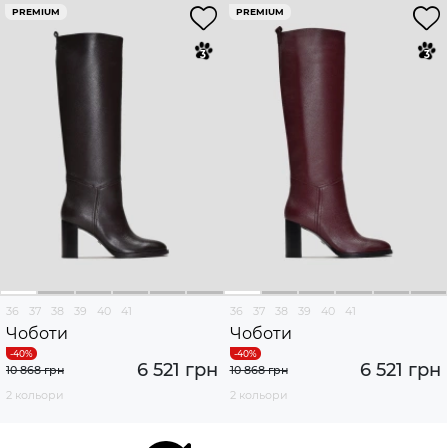
PREMIUM
PREMIUM
36
37
38
39
40
41
36
37
38
39
40
41
Чоботи
Чоботи
6 521 грн
6 521 грн
10 868 грн
10 868 грн
2 кольори
2 кольори