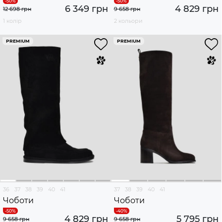
6 349 грн
4 829 грн
12 698 грн
9 658 грн
1 колір
2 кольори
PREMIUM
PREMIUM
36
37
38
39
40
41
37
38
39
40
41
Чоботи
Чоботи
4 829 грн
5 795 грн
9 658 грн
9 658 грн