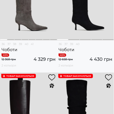
36
37
38
39
40
41
36
37
39
40
Чоботи
Чоботи
4 329 грн
4 430 грн
12 368 грн
12 658 грн
2 кольори
2 кольори
ТОВАР ЗАКІНЧУЄTЬСЯ
ТОВАР ЗАКІНЧУЄTЬСЯ