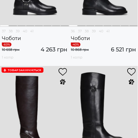
37
38
39
40
41
36
37
38
39
40
41
Чоботи
Чоботи
4 263 грн
6 521 грн
10 658 грн
10 868 грн
1 колір
1 колір
ТОВАР ЗАКІНЧУЄTЬСЯ