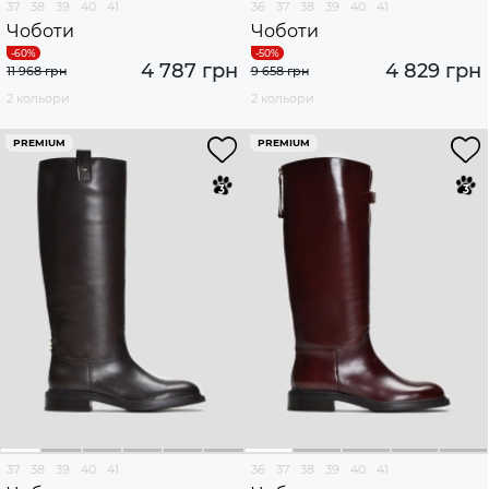
37
38
39
40
41
36
37
38
39
40
41
Чоботи
Чоботи
4 787 грн
4 829 грн
11 968 грн
9 658 грн
2 кольори
2 кольори
PREMIUM
PREMIUM
37
38
39
40
41
36
37
38
39
40
41