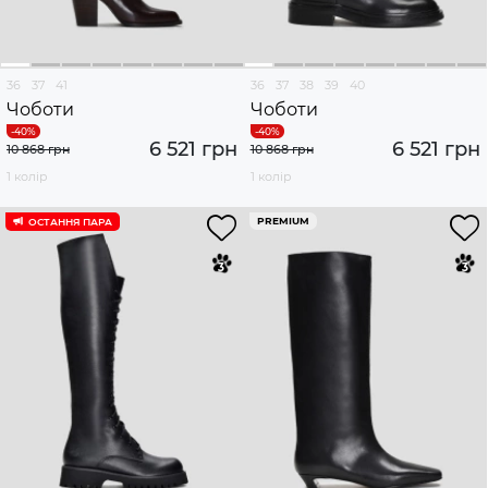
36
37
41
36
37
38
39
40
Чоботи
Чоботи
6 521 грн
6 521 грн
10 868 грн
10 868 грн
1 колір
1 колір
PREMIUM
ОСТАННЯ ПАРА