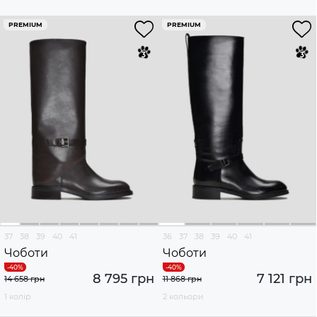
PREMIUM
PREMIUM
37
38
39
40
41
36
37
38
39
40
41
Чоботи
Чоботи
8 795 грн
7 121 грн
14 658 грн
11 868 грн
1 колір
2 кольори