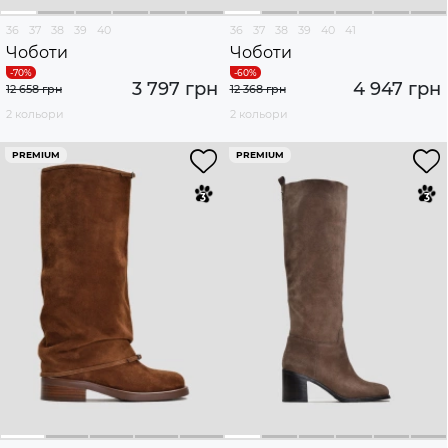
36
37
38
39
40
36
37
38
39
40
41
Чоботи
Чоботи
3 797 грн
4 947 грн
12 658 грн
12 368 грн
2 кольори
2 кольори
PREMIUM
PREMIUM