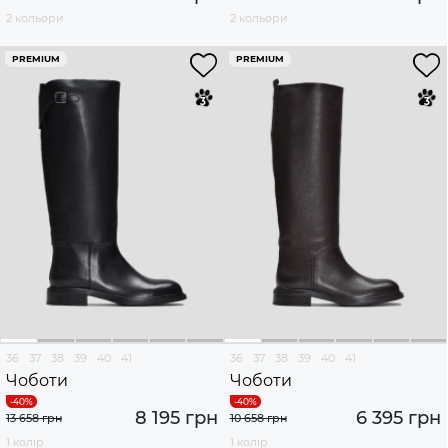
2 кольори
2 кольори
PREMIUM
PREMIUM
36
37
38
39
40
41
36
37
38
39
40
41
Чоботи
Чоботи
8 195 грн
6 395 грн
13 658 грн
10 658 грн
1 колір
1 колір