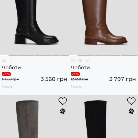
40
41
36
38
40
Чоботи
Чоботи
3 560 грн
3 797 грн
11 868 грн
12 658 грн
1 колір
1 колір