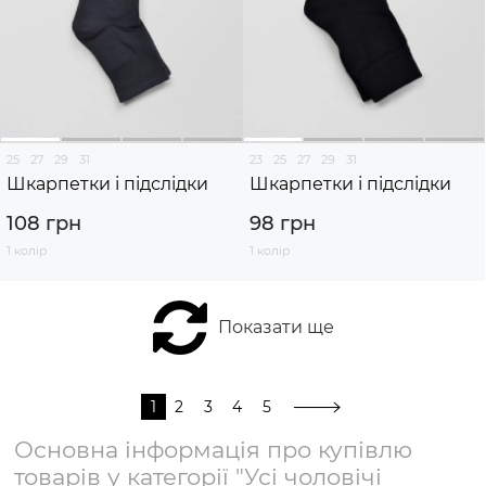
25
27
29
31
23
25
27
29
31
Шкарпетки і підслідки
Шкарпетки і підслідки
108 грн
98 грн
1 колір
1 колір
Показати ще
1
2
3
4
5
Основна інформація про купівлю
товарів у категорії "Усі чоловічі