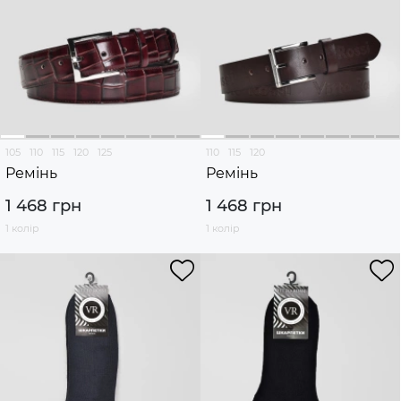
105
110
115
120
125
110
115
120
Ремінь
Ремінь
1 468 грн
1 468 грн
1 колір
1 колір