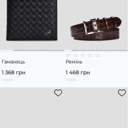
105
110
115
120
125
Гаманець
Ремінь
1 368 грн
1 468 грн
1 колір
1 колір