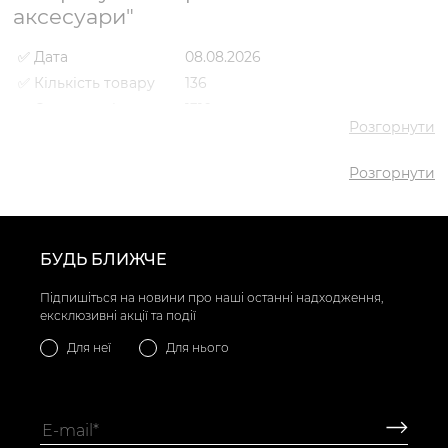
аксесуари"
✅ Дата
08.08.2026
✅ Кількість товару
136
✅ Середня ціна
1310 грн
Розгорнути
✅ Найдешевший
65 грн
товар
Розгорнути
✅ Найдорожчий
3988 грн
товар
✅ Найпопулярніший
Барсетка VS000089084 Чорний
товар
- 2768 грн
БУДЬ БЛИЖЧЕ
Підпишіться на новини про наші останні надходження,
ексклюзивні акції та події
Для неї
Для нього