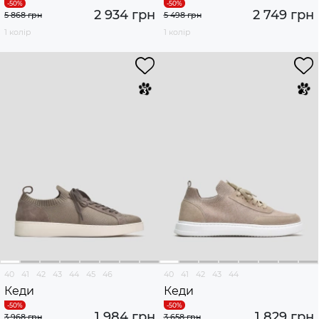
2 934 грн
2 749 грн
5 868 грн
5 498 грн
1 колір
1 колір
40
41
42
43
44
45
46
40
41
42
43
44
Кеди
Кеди
1 984 грн
1 829 грн
3 968 грн
3 658 грн