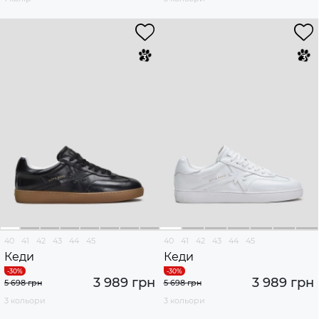
40
41
42
43
44
45
40
41
42
43
44
45
Кеди
Кеди
3 989 грн
3 989 грн
5 698 грн
5 698 грн
3 кольори
3 кольори