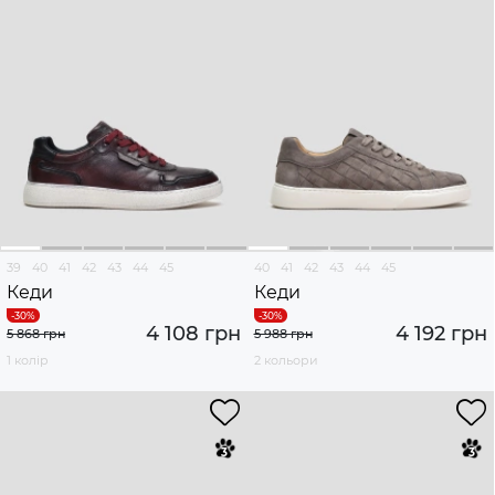
39
40
41
42
43
44
45
40
41
42
43
44
45
Кеди
Кеди
4 108 грн
4 192 грн
5 868 грн
5 988 грн
1 колір
2 кольори