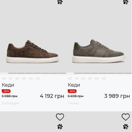
40
41
42
43
44
45
40
41
42
43
44
45
Кеди
Кеди
4 192 грн
3 989 грн
5 988 грн
5 698 грн
2 кольори
1 колір