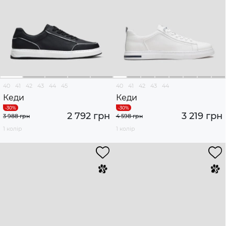
40
41
42
43
44
45
40
41
42
43
44
Кеди
Кеди
2 792 грн
3 219 грн
3 988 грн
4 598 грн
1 колір
1 колір