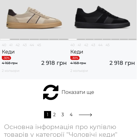
40
41
42
43
44
45
40
41
42
43
44
45
Кеди
Кеди
2 918 грн
2 918 грн
4 168 грн
4 168 грн
2 кольори
2 кольори
Показати ще
1
2
3
4
Основна інформація про купівлю
товарів у категорії "Чоловічі кеди"