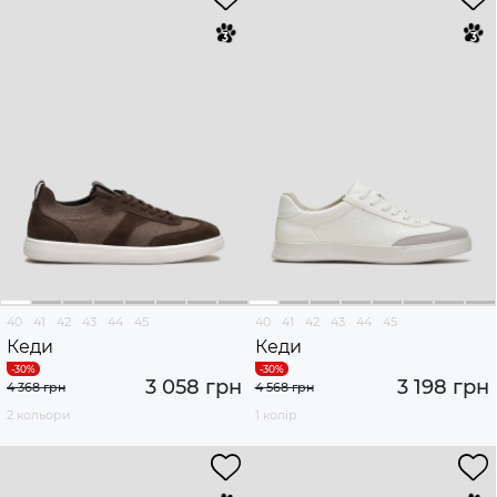
40
41
42
43
44
45
40
41
42
43
44
45
Кеди
Кеди
3 058 грн
3 198 грн
4 368 грн
4 568 грн
2 кольори
1 колір