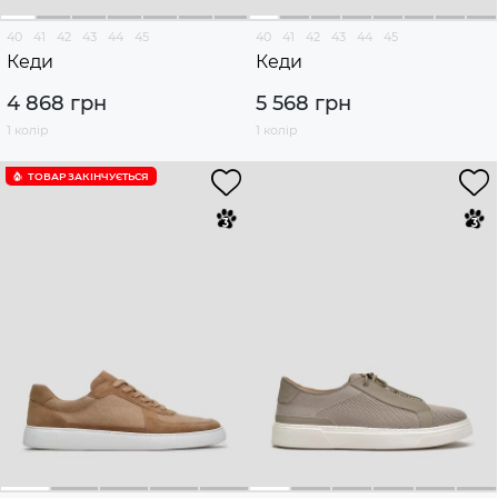
40
41
42
43
44
45
40
41
42
43
44
45
Кеди
Кеди
4 868 грн
5 568 грн
1 колір
1 колір
ТОВАР ЗАКІНЧУЄTЬСЯ