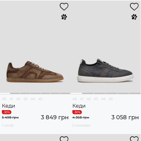
40
41
42
43
44
45
40
41
42
43
44
45
Кеди
Кеди
3 849 грн
3 058 грн
5 498 грн
4 368 грн
1 колір
2 кольори