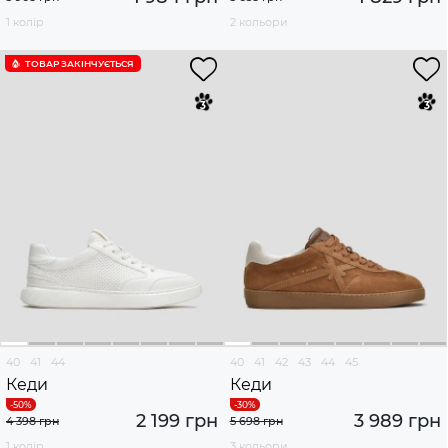
1 колір
2 кольори
ТОВАР ЗАКІНЧУЄTЬСЯ
40
41
44
40
41
42
43
44
45
Кеди
Кеди
2 199 грн
3 989 грн
4 398 грн
5 698 грн
1 колір
3 кольори