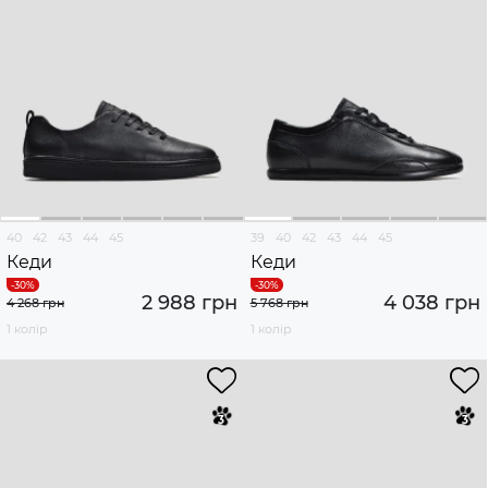
40
42
43
44
45
39
40
42
43
44
45
Кеди
Кеди
2 988 грн
4 038 грн
4 268 грн
5 768 грн
1 колір
1 колір