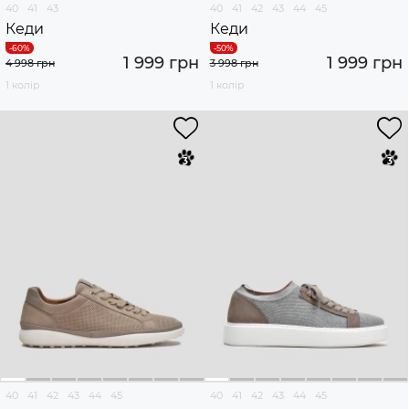
40
41
43
40
41
42
43
44
45
Кеди
Кеди
1 999 грн
1 999 грн
4 998 грн
3 998 грн
1 колір
1 колір
40
41
42
43
44
45
40
41
42
43
44
45