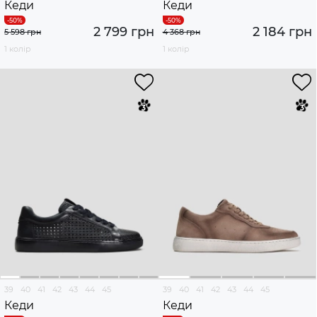
Кеди
Кеди
2 799 грн
2 184 грн
5 598 грн
4 368 грн
1 колір
1 колір
39
40
41
42
43
44
45
39
40
41
42
43
44
45
Кеди
Кеди