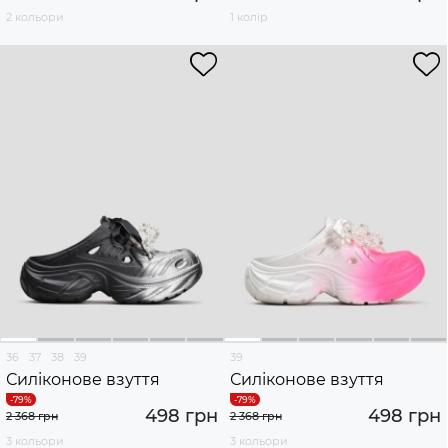
2 кольори
1 колір
36
37
38
39
39
Силіконове взуття
Силіконове взуття
498 грн
498 грн
2 368 грн
2 368 грн
3 кольори
3 кольори