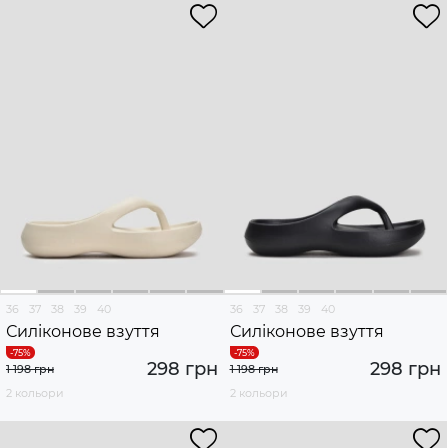
36
37
38
39
40
36
37
38
39
40
Силіконове взуття
Силіконове взуття
298 грн
298 грн
1 198 грн
1 198 грн
2 кольори
2 кольори