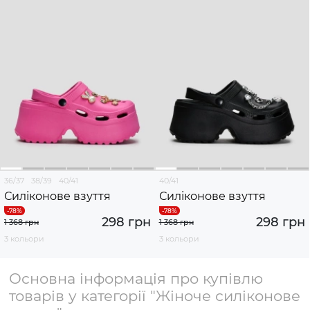
36/37
38/39
40/41
40/41
Силіконове взуття
Силіконове взуття
298 грн
298 грн
1 368 грн
1 368 грн
3 кольори
3 кольори
Основна інформація про купівлю
товарів у категорії "Жіноче силіконове