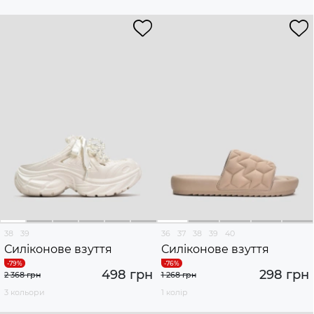
38
39
36
37
38
39
40
Силіконове взуття
Силіконове взуття
498 грн
298 грн
2 368 грн
1 268 грн
3 кольори
1 колір