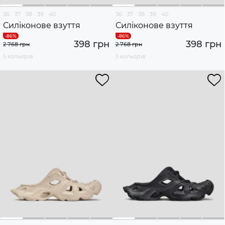
36
37
38
39
40
36
37
38
39
40
Силіконове взуття
Силіконове взуття
398 грн
398 грн
2 768 грн
2 768 грн
5 кольорів
5 кольорів