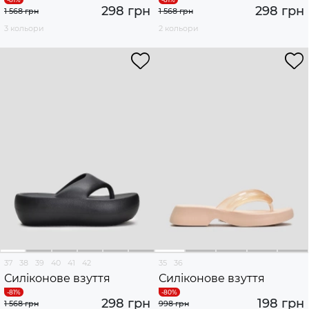
298 грн
298 грн
1 568 грн
1 568 грн
3 кольори
2 кольори
37
38
39
40
41
42
35
36
Силіконове взуття
Силіконове взуття
298 грн
198 грн
1 568 грн
998 грн