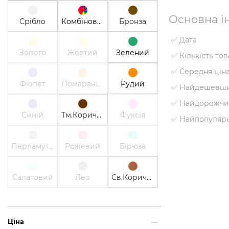
Основна ін
Срібло
Комбінований
Бронза
✅ Дата
Золото
Жовтий
Зелений
✅ Кількість то
✅ Середня цін
Фіолет
Помаранчевий
Рудий
✅ Найдешевши
✅ Найдорожчи
Синій
Тм.Коричневий
Фуксія
✅ Найпопуляр
Перламутр
Рожевий
Бірюза
Салатовий
Лео
Св.Коричневий
Ціна