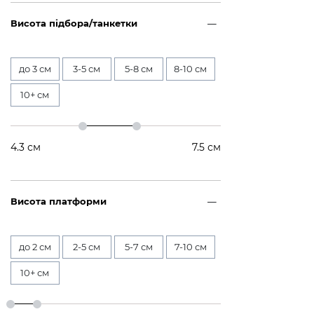
Висота підбора/танкетки
до 3 см
3-5 см
5-8 см
8-10 см
10+ см
4.3
см
7.5
см
Висота платформи
до 2 см
2-5 см
5-7 см
7-10 см
10+ см