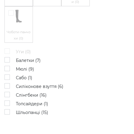
и (
0
)
Чоботи-панчо
хи (
0
)
Уги (
0
)
Балетки (
7
)
Мюлі (
9
)
Сабо (
1
)
Силіконове взуття (
6
)
Слінгбеки (
16
)
Топсайдери (
1
)
Шльопанці (
15
)