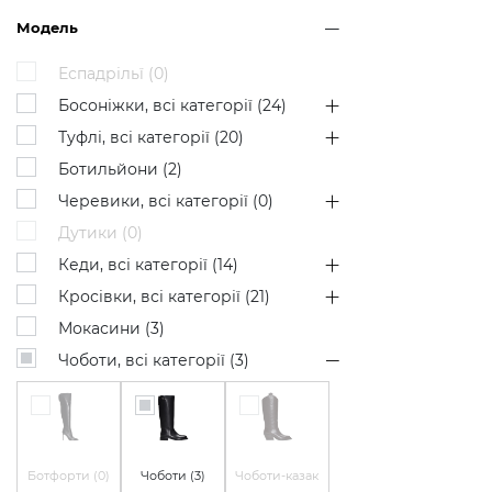
Модель
Еспадрільї (
0
)
Босоніжки, всі категорії (
24
)
Туфлі, всі категорії (
20
)
Ботильйони (
2
)
Черевики, всі категорії (
0
)
Дутики (
0
)
Кеди, всі категорії (
14
)
Кросівки, всі категорії (
21
)
Мокасини (
3
)
Чоботи, всі категорії (
3
)
Ботфорти (
0
)
Чоботи (
3
)
Чоботи-казак