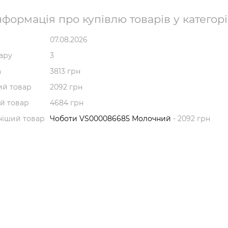
формація про купівлю товарів у категорі
07.08.2026
вару
3
а
3813 грн
й товар
2092 грн
й товар
4684 грн
ніший товар
Чоботи VS000086685 Молочний
- 2092 грн