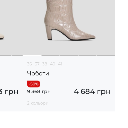
36
37
38
40
41
Чоботи
3 грн
4 684 грн
9 368 грн
2 кольори