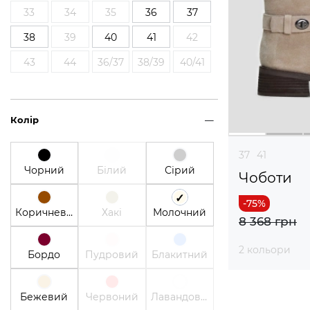
33
34
35
36
37
38
39
40
41
42
43
44
36/37
38/39
40/41
Колір
37
41
Чорний
Білий
Сірий
Чоботи
Коричневий
Хакі
Молочний
8 368 грн
2 кольори
Бордо
Пудровий
Блакитний
Бежевий
Червоний
Лавандовый