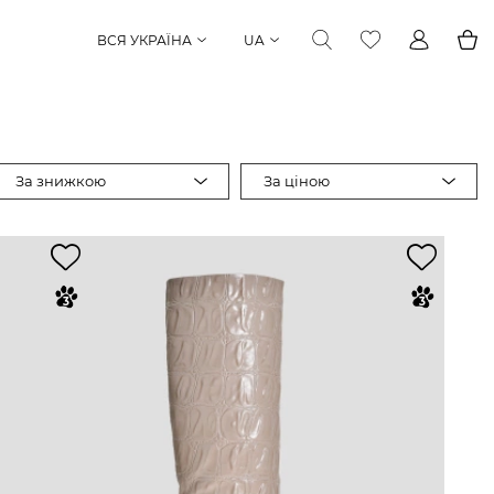
ВСЯ УКРАЇНА
UA
За знижкою
За ціною