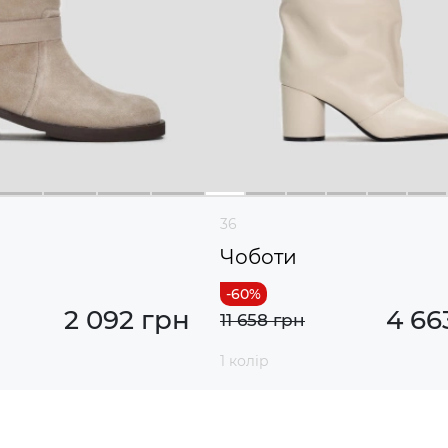
36
Чоботи
2 092 грн
4 66
11 658 грн
1 колір