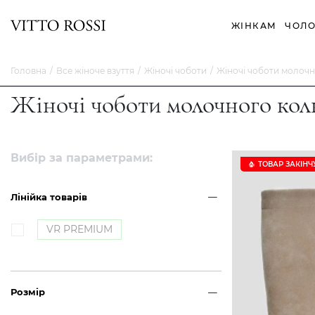
ЖІНКАМ
ЧОЛО
Головна
Все жіноче взуття
Жіночі чоботи
Жіночі чоботи молоч
Жіночі чоботи молочного кол
Вибір за параметрами:
ТОВАР ЗАКІНЧ
Лінійка товарів
VR PREMIUM
Розмір