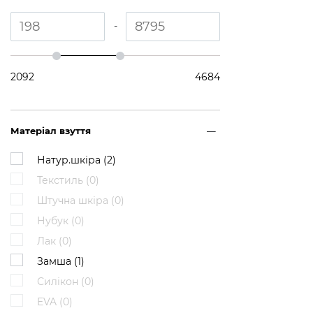
-
2092
4684
Матеріал взуття
Натур.шкіра (
2
)
Текстиль (
0
)
Штучна шкіра (
0
)
Нубук (
0
)
Лак (
0
)
Замша (
1
)
Силікон (
0
)
EVA (
0
)