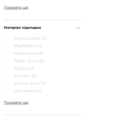
Показати ще
Матеріал підкладки
Штучна шкіра (
0
)
Мікрофібра (
0
)
Натур.шкіра (
0
)
Натур. хутро (
0
)
Шерсть (
0
)
Текстиль (
0
)
Штучне хутро (
0
)
Євро вовна (
0
)
Показати ще