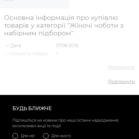
Основна інформація про купівлю
товарів у категорії "Жіночі чоботи з
набірним підбором"
✅ Дата
07.08.2026
✅ Кількість товару
7
✅ Середня ціна
4840 грн
Розгорнути
✅ Найдешевший
3827 грн
товар
Розгорнути
✅ Найдорожчий
6395 грн
товар
✅
Чоботи VS000092486
Найпопулярніший
Коричневий
- 5921 грн
товар
БУДЬ БЛИЖЧЕ
Підпишіться на новини про наші останні надходження,
ексклюзивні акції та події
Для неї
Для нього