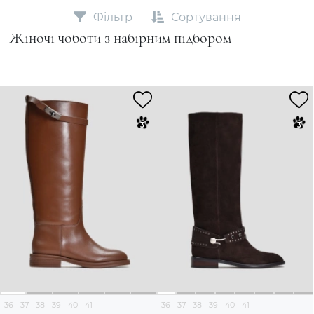
Фільтр
Сортування
Жіночі чоботи з набірним підбором
36
37
38
39
40
41
36
37
38
39
40
41