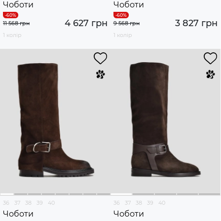
Чоботи
Чоботи
4 627 грн
3 827 грн
11 568 грн
9 568 грн
1 колір
1 колір
36
37
38
39
40
36
37
38
39
40
Чоботи
Чоботи