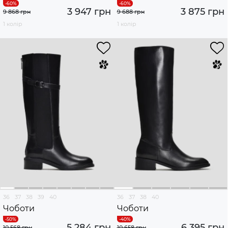
3 947 грн
3 875 грн
9 868 грн
9 688 грн
1 колір
1 колір
36
37
38
39
40
36
37
38
40
Чоботи
Чоботи
5 284 грн
6 395 грн
10 568 грн
10 658 грн