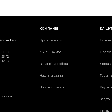
КОМПАНІЯ
КЛІЄН
:00 — 19:00
Про компанію
Новини 
8-60-56
Ми пишаємось
Програ
5-59-12
9-43-98
Вакансії та Робота
Доставк
Наші магазини
Гаранті
Договір оферти
Відгуки
orossi.ua
Задати 
Інструк