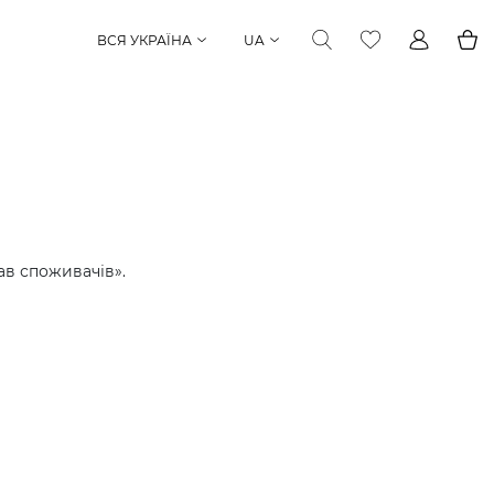
ВСЯ УКРАЇНА
UA
ав споживачів».