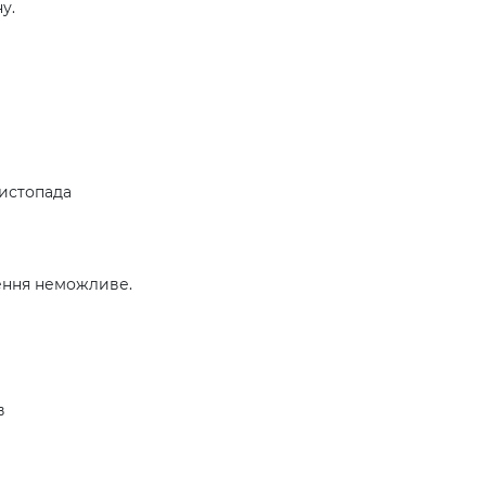
у.
листопада
ення неможливе.
в