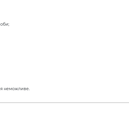
роби;
ня неможливе.