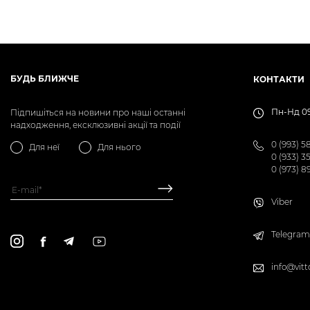
БУДЬ БЛИЖЧЕ
КОНТАКТИ
Пн-Нд 09
Підпишіться на новини про наші останні
надходження, ексклюзивні акції та події
0 (993) 5
Для неї
Для нього
0 (933) 3
0 (973) 8
Viber
Telegram
info@vitt