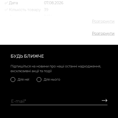
✅ Дата
07.08.2026
✅ Кількість товару
39
✅ Середня ціна
3639 грн
Розгорнути
✅ Найдешевший
2501 грн
товар
Розгорнути
✅ Найдорожчий
5568 грн
товар
✅
Черевики комфорт VS000091912
Найпопулярніший
Чорний
- 2501 грн
товар
БУДЬ БЛИЖЧЕ
Підпишіться на новини про наші останні надходження,
ексклюзивні акції та події
Для неї
Для нього