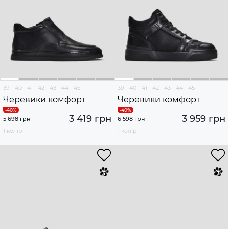
39
40
41
42
43
44
45
39
40
41
42
43
44
45
Черевики комфорт
Черевики комфорт
3 419 грн
3 959 грн
5 698 грн
6 598 грн
1 колір
1 колір