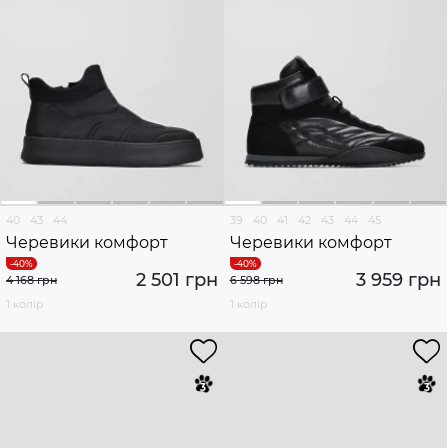
40
43
44
39
40
41
42
43
44
45
Черевики комфорт
Черевики комфорт
2 501 грн
3 959 грн
4 168 грн
6 598 грн
1 колір
1 колір