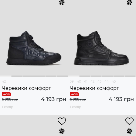
42
39
40
41
42
43
44
45
Черевики комфорт
Черевики комфорт
4 193 грн
4 193 грн
6 988 грн
6 988 грн
1 колір
1 колір