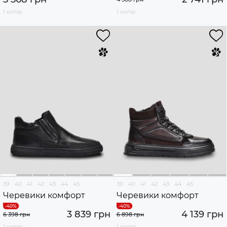
1 колір
1 колір
39
40
41
42
43
44
45
39
40
41
42
43
44
45
Черевики комфорт
Черевики комфорт
3 839 грн
4 139 грн
6 398 грн
6 898 грн
1 колір
1 колір