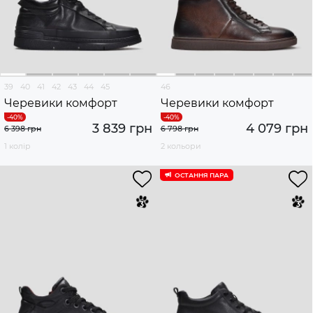
39
40
41
42
43
44
45
46
Черевики комфорт
Черевики комфорт
3 839 грн
4 079 грн
6 398 грн
6 798 грн
1 колір
2 кольори
ОСТАННЯ ПАРА