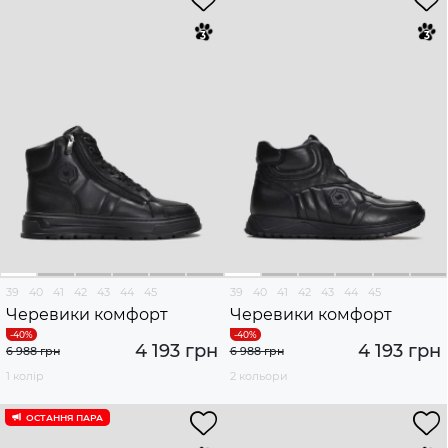
39
40
41
42
43
44
45
39
40
41
42
43
44
45
Черевики комфорт
Черевики комфорт
4 193 грн
4 193 грн
6 988 грн
6 988 грн
1 колір
2 кольори
ОСТАННЯ ПАРА