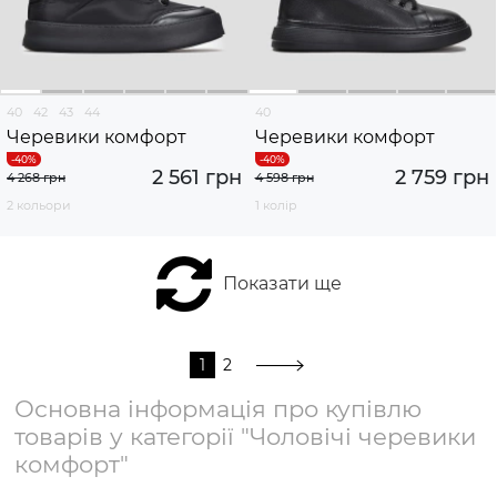
40
42
43
44
40
Черевики комфорт
Черевики комфорт
2 561 грн
2 759 грн
4 268 грн
4 598 грн
2 кольори
1 колір
Показати ще
1
2
Основна інформація про купівлю
товарів у категорії "Чоловічі черевики
комфорт"