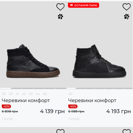
ОСТАННЯ ПАРА
39
40
41
42
43
44
45
42
Черевики комфорт
Черевики комфорт
4 139 грн
4 193 грн
6 898 грн
6 988 грн
1 колір
1 колір