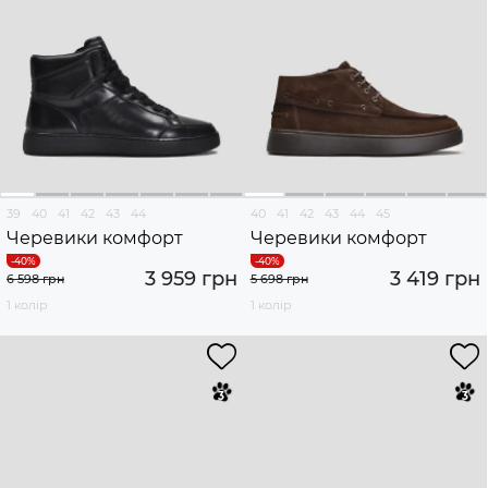
39
40
41
42
43
44
40
41
42
43
44
45
Черевики комфорт
Черевики комфорт
3 959 грн
3 419 грн
6 598 грн
5 698 грн
1 колір
1 колір