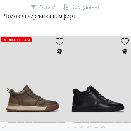
Фільтр
Сортування
Чоловічі черевики комфорт
ОСТАННЯ ПАРА
40
40
41
42
43
44
45