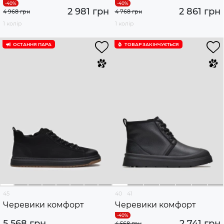
2 981 грн
2 861 грн
4 968 грн
4 768 грн
1 колір
1 колір
ОСТАННЯ ПАРА
ТОВАР ЗАКІНЧУЄTЬСЯ
45
40
41
Черевики комфорт
Черевики комфорт
5 568 грн
2 741 грн
4 568 грн