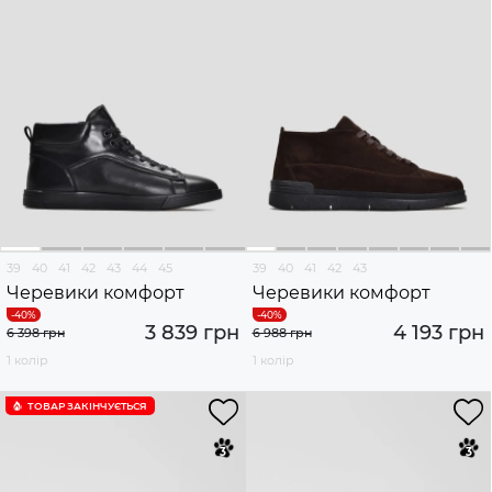
39
40
41
42
43
44
45
39
40
41
42
43
Черевики комфорт
Черевики комфорт
3 839 грн
4 193 грн
6 398 грн
6 988 грн
1 колір
1 колір
ТОВАР ЗАКІНЧУЄTЬСЯ