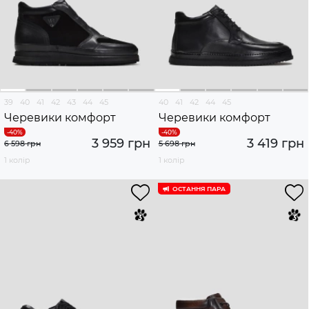
39
40
41
42
43
44
45
40
41
42
44
45
Черевики комфорт
Черевики комфорт
3 959 грн
3 419 грн
6 598 грн
5 698 грн
1 колір
1 колір
ОСТАННЯ ПАРА