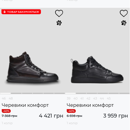
ТОВАР ЗАКІНЧУЄTЬСЯ
46
48
39
40
41
42
43
44
45
Черевики комфорт
Черевики комфорт
4 421 грн
3 959 грн
7 368 грн
6 598 грн
1 колір
1 колір