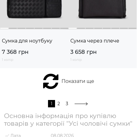
Сумка для ноутбуку
Сумка через плече
7 368 грн
3 658 грн
1 колір
1 колір
Показати ще
1
2
3
Основна інформація про купівлю
товарів у категорії "Усі чоловічі сумки"
✅ Дата
08.08.2026