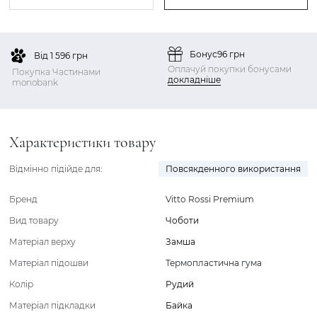
Бонус
96 грн
Від 1 596 грн
Оплачуй покупки бонусами
Покупка Частинами
докладніше
monobank
Характеристики товару
Відмінно підійде для:
Повсякденного використання
Бренд
Vitto Rossi Premium
Вид товару
Чоботи
Матеріал верху
Замша
Матеріал підошви
Термопластична гума
Колір
Рудий
Матеріал підкладки
Байка