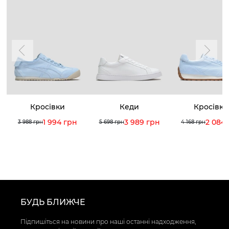
Кросівки
Кеди
Кросівки
1 994 грн
3 989 грн
2 084
3 988 грн
5 698 грн
4 168 грн
БУДЬ БЛИЖЧЕ
Підпишіться на новини про наші останні надходження,