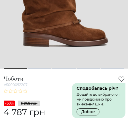
1
2
3
4
5
Чоботи
VS000092207
Сподобалась річ?
Додайте до вибраного і
ми повідомимо про
-60%
11 968 грн
зниження ціни.
4 787 грн
Добре