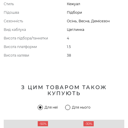
Стиль
Кежуал
Підошва
Підбори
Сезонність
Осінь
,
Весна
,
Демісезон
Вид каблука
Цеглинка
Висота підбора/танкетки
4
Висота платформи
1.5
Висота халяви
38
З ЦИМ ТОВАРОМ ТАКОЖ
КУПУЮТЬ
Для неї
Для нього
-50%
-30%