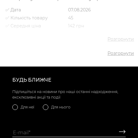
✅ Дата
07.08.2026
✅ Кількість товару
45
✅ Середня ціна
142 грн
✅ Найдешевший товар
58 грн
Розгорнути
✅ Найдорожчий товар
398 грн
✅ Найпопулярніший
Устілки VS000038784
Розгорнути
товар
- 78 грн
БУДЬ БЛИЖЧЕ
Підпишіться на новини про наші останні надходження,
ексклюзивні акції та події
Для неї
Для нього