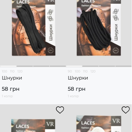
100
110
120
90
100
110
120
Шнурки
Шнурки
58 грн
58 грн
1 колір
1 колір