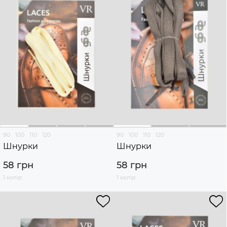
90
100
110
120
90
100
110
120
Шнурки
Шнурки
58 грн
58 грн
1 колір
1 колір