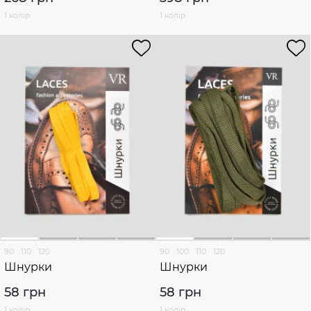
1 колір
1 колір
90
110
120
90
100
110
120
Шнурки
Шнурки
58 грн
58 грн
1 колір
1 колір