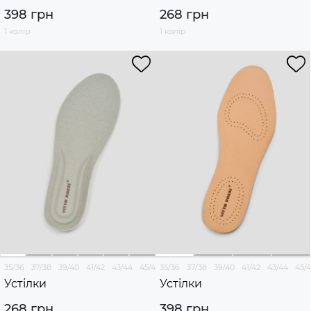
398 грн
268 грн
1 колір
1 колір
35/36
37/38
39/40
41/42
43/44
45/46
35/36
37/38
39/40
41/42
43/44
45/
Устілки
Устілки
268 грн
398 грн