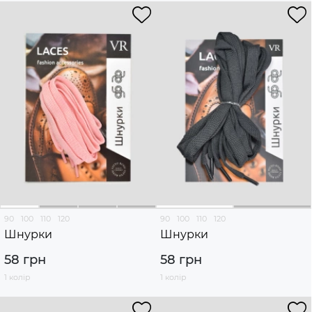
90
100
110
120
90
100
110
120
Шнурки
Шнурки
58 грн
58 грн
1 колір
1 колір