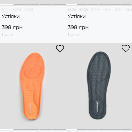
39/41
42/43
44/45
35/36
37/38
39/40
41/42
43/44
45/
Устілки
Устілки
398 грн
398 грн
1 колір
1 колір