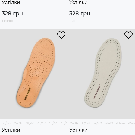
Устілки
Устілки
328 грн
328 грн
1 колір
1 колір
35/36
37/38
39/40
41/42
43/44
45/46
35/36
37/38
39/40
41/42
43/44
45/
Устілки
Устілки