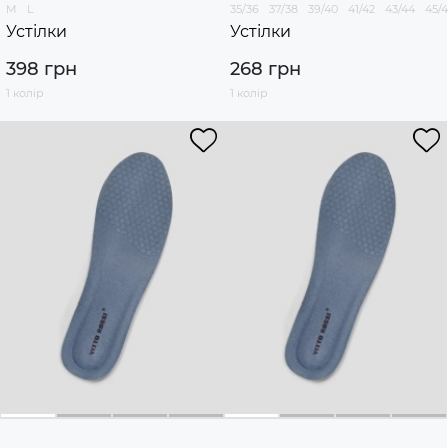
M
L
35/36
37/38
39/40
41/42
43/44
45/
Устілки
Устілки
398 грн
268 грн
1 колір
1 колір