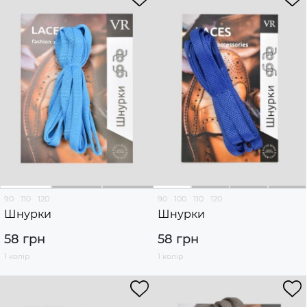
90
110
120
90
100
110
120
Шнурки
Шнурки
58 грн
58 грн
1 колір
1 колір