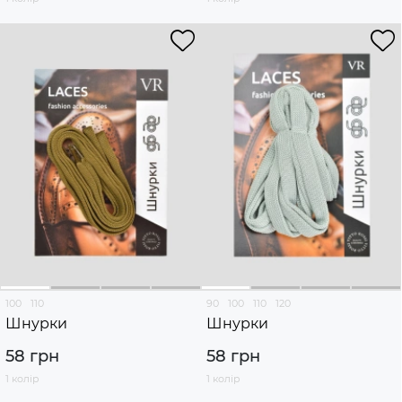
100
110
90
100
110
120
Шнурки
Шнурки
58 грн
58 грн
1 колір
1 колір