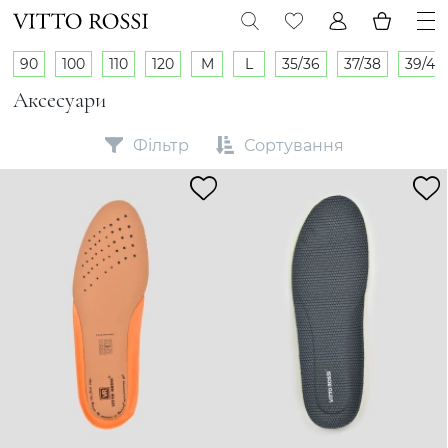
90
100
110
120
M
L
35/36
37/38
39/40
Аксесуари
Фільтр
Сортування