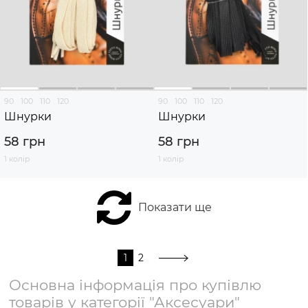
90
100
110
120
90
100
110
120
Шнурки
Шнурки
58 грн
58 грн
1 колір
1 колір
Показати ще
1
2
Основна інформація про купівлю
товарів у категорії "Аксесуари"