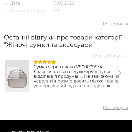
✅ Дата
10.08.2026
✅ Кількість товару
765
✅ Середній рейтинг
5
Розгорнути
✅ Середня ціна
1565 грн
✅ Найдешевший
Останні відгуки про товари категорії
60 грн
товар
"Жіночі сумки та аксесуари"
✅ Найдорожчий
7329 грн
товар
02.08.2026 19:49:05
N
✅
Ремінь VS000084240
Найпопулярніший
Коричневий
- 1368 грн
Сумка через плечо VS000095341
товар
Класнюча, якісна і дуже зручна , всі
відділення продумані . Не зважаючи на
невеликій розмір досить містка і колір
універсальний під все підходить ❤️
Розгорнути