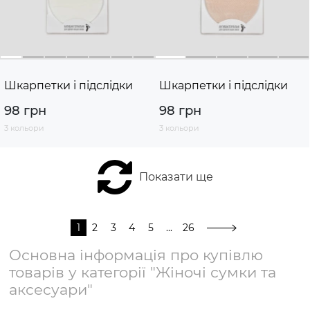
Шкарпетки і підслідки
Шкарпетки і підслідки
98 грн
98 грн
3 кольори
3 кольори
Показати ще
1
2
3
4
5
...
26
Основна інформація про купівлю
товарів у категорії "Жіночі сумки та
аксесуари"