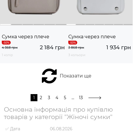
Сумка через плече
Сумка через плече
2 184 грн
1 934 грн
4 368 грн
3 868 грн
1 колір
3 кольори
Показати ще
1
2
3
4
5
...
13
Основна інформація про купівлю
товарів у категорії "Жіночі сумки"
✅ Дата
06.08.2026