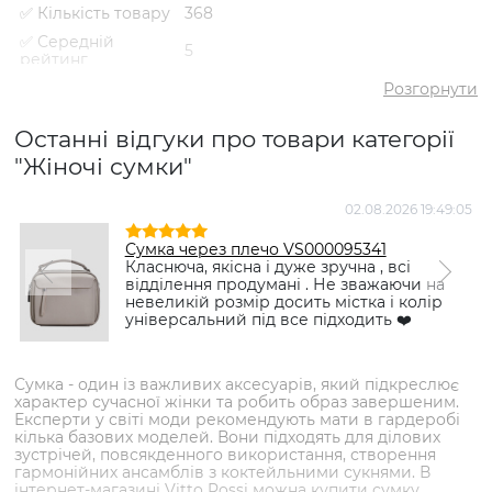
✅ Кількість товару
368
✅ Середній
5
рейтинг
✅ Середня ціна
2190 грн
Розгорнути
✅ Найдешевший
470 грн
товар
Останні відгуки про товари категорії
"Жіночі сумки"
✅ Найдорожчий
7329 грн
товар
✅
02.08.2026 19:49:05
N
Сумка шопер VS000092455
Найпопулярніший
Коричневий
- 1595 грн
товар
Сумка через плечо VS000095341
Класнюча, якісна і дуже зручна , всі
відділення продумані . Не зважаючи на
невеликій розмір досить містка і колір
універсальний під все підходить ❤️
Сумка - один із важливих аксесуарів, який підкреслює
характер сучасної жінки та робить образ завершеним.
Експерти у світі моди рекомендують мати в гардеробі
кілька базових моделей. Вони підходять для ділових
зустрічей, повсякденного використання, створення
гармонійних ансамблів з коктейльними сукнями. В
інтернет-магазині Vitto Rossi можна купити сумку