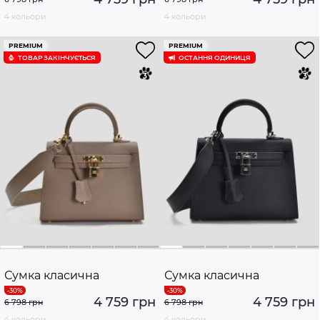
4 кольори
4 кольори
PREMIUM
PREMIUM
ТОВАР ЗАКІНЧУЄTЬСЯ
ОСТАННЯ ОДИНИЦЯ
Сумка класична
Сумка класична
4 759 грн
4 759 грн
6 798 грн
6 798 грн
4 кольори
4 кольори