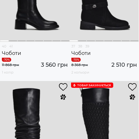
40
41
37
38
39
Чоботи
Чоботи
3 560 грн
2 510 грн
11 868 грн
8 368 грн
1 колір
2 кольори
ТОВАР ЗАКІНЧУЄTЬСЯ