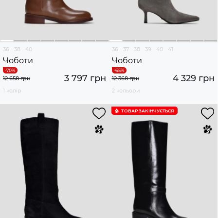
36
38
40
36
37
38
39
40
41
Чоботи
Чоботи
3 797 грн
4 329 грн
12 658 грн
12 368 грн
1 колір
2 кольори
ТОВАР ЗАКІНЧУЄTЬСЯ