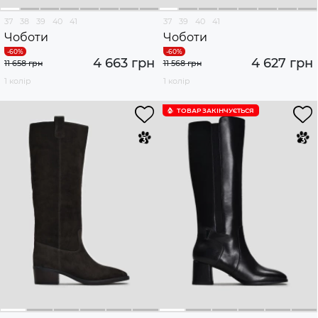
37
38
39
40
41
37
39
40
41
Чоботи
Чоботи
4 663 грн
4 627 грн
11 658 грн
11 568 грн
1 колір
1 колір
ТОВАР ЗАКІНЧУЄTЬСЯ