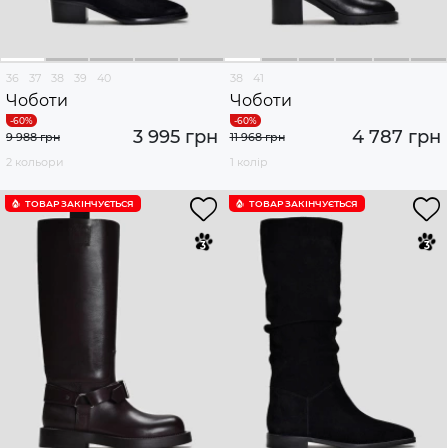
36
37
38
39
40
38
41
Чоботи
Чоботи
3 995 грн
4 787 грн
9 988 грн
11 968 грн
2 кольори
1 колір
ТОВАР ЗАКІНЧУЄTЬСЯ
ТОВАР ЗАКІНЧУЄTЬСЯ