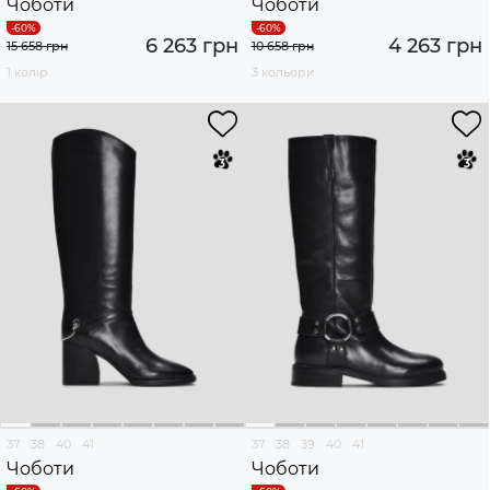
Чоботи
Чоботи
6 263 грн
4 263 грн
15 658 грн
10 658 грн
1 колір
3 кольори
37
38
40
41
37
38
39
40
41
Чоботи
Чоботи