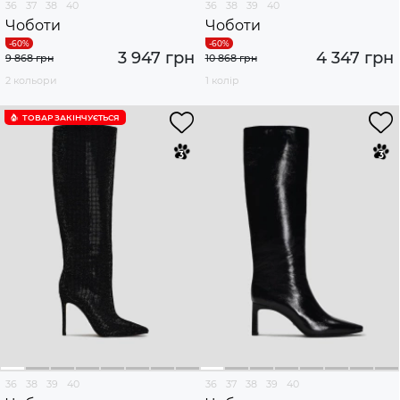
36
37
38
40
36
38
39
40
Чоботи
Чоботи
3 947 грн
4 347 грн
9 868 грн
10 868 грн
2 кольори
1 колір
ТОВАР ЗАКІНЧУЄTЬСЯ
36
38
39
40
36
37
38
39
40