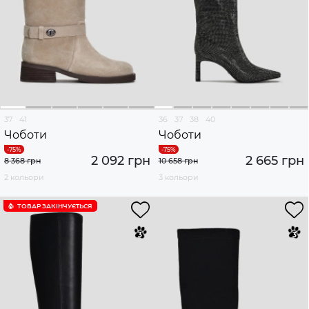
37
41
36
37
38
40
Чоботи
Чоботи
2 092 грн
2 665 грн
8 368 грн
10 658 грн
2 кольори
3 кольори
ТОВАР ЗАКІНЧУЄTЬСЯ