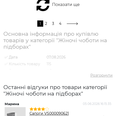
Показати ще
1
2
3
4
Основна інформація про купівлю
товарів у категорії "Жіночі чоботи на
підборах"
✅ Дата
07.08.2026
✅ Кількість товару
115
✅ Середній рейтинг
4.9
Розгорнути
✅ Середня ціна
4902 грн
✅ Найдешевший
Останні відгуки про товари категорії
2092 грн
товар
"Жіночі чоботи на підборах"
✅ Найдорожчий
8195 грн
товар
Марина
05.06.2026 16:15:35
І
✅
Чоботи VS000092486
Найпопулярніший
Коричневий
- 5921 грн
Сапоги VS000090621
товар