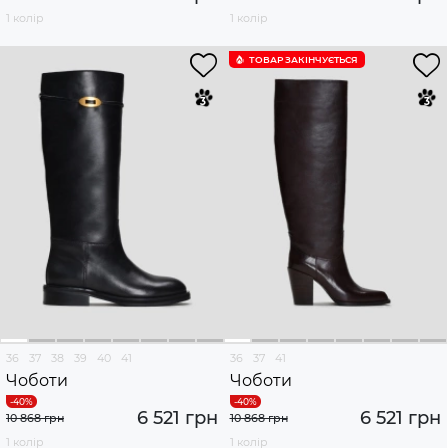
1 колір
1 колір
ТОВАР ЗАКІНЧУЄTЬСЯ
36
37
38
39
40
41
36
37
41
Чоботи
Чоботи
6 521 грн
6 521 грн
10 868 грн
10 868 грн
1 колір
1 колір