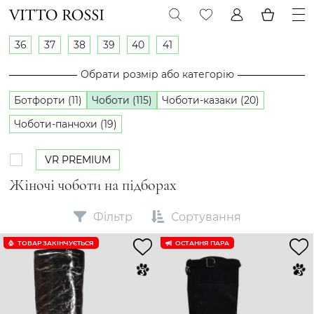
36
37
38
39
40
41
Обрати розмір або категорію
Ботфорти (11)
Чоботи (115)
Чоботи-казаки (20)
Чоботи-панчохи (19)
VR PREMIUM
Жіночі чоботи на підборах
Фільтр
Сортування
ТОВАР ЗАКІНЧУЄTЬСЯ
ОСТАННЯ ПАРА