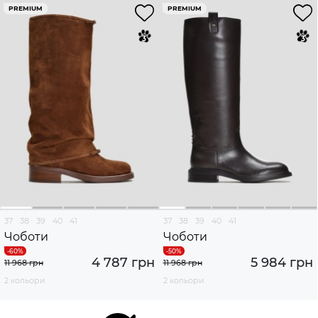
PREMIUM
PREMIUM
37
38
39
40
41
37
38
39
40
41
Чоботи
Чоботи
4 787 грн
5 984 грн
11 968 грн
11 968 грн
2 кольори
2 кольори