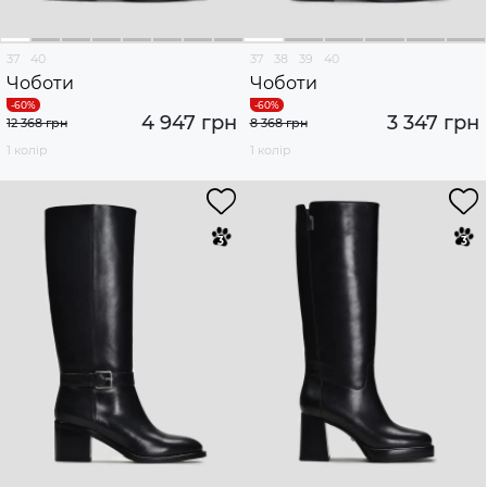
37
40
37
38
39
40
Чоботи
Чоботи
4 947 грн
3 347 грн
12 368 грн
8 368 грн
1 колір
1 колір