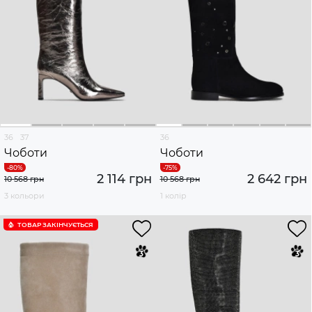
36
37
36
Чоботи
Чоботи
2 114 грн
2 642 грн
10 568 грн
10 568 грн
3 кольори
1 колір
ТОВАР ЗАКІНЧУЄTЬСЯ