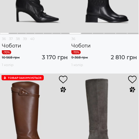
36
37
38
39
40
36
Чоботи
Чоботи
3 170 грн
2 810 грн
10 568 грн
9 368 грн
1 колір
1 колір
ТОВАР ЗАКІНЧУЄTЬСЯ