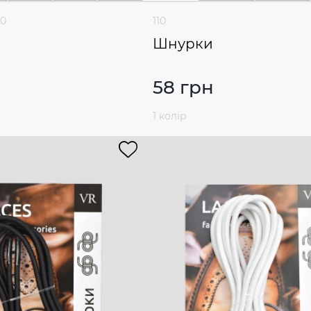
20
110
Шнурки
58 грн
1 колір