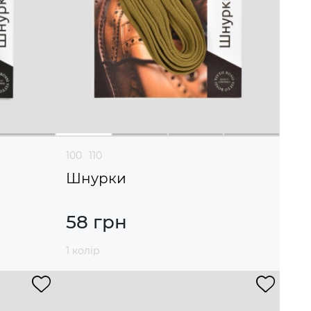
100
110
Шнурки
58 грн
1 колір