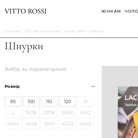
ЖІНКАМ
ЧОЛО
Головна
Догляд за взуттям
Аксесуари
Шнурки
Шнурки
Вибір за параметрами:
Розмір
90
100
110
120
M
L
35/36
37/38
39/40
41/42
43/44
45/46
39/41
42/43
44/45