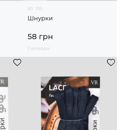
90
100
Шнурки
58 грн
2 кольори