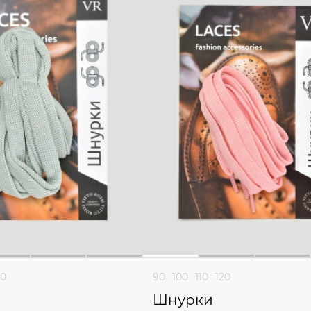
20
90
100
110
120
Шнурки