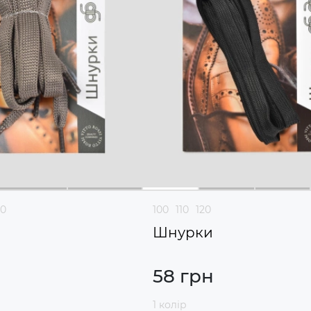
20
100
110
120
Шнурки
58 грн
1 колір