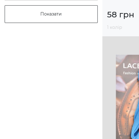
58 грн
Показати
1 колір