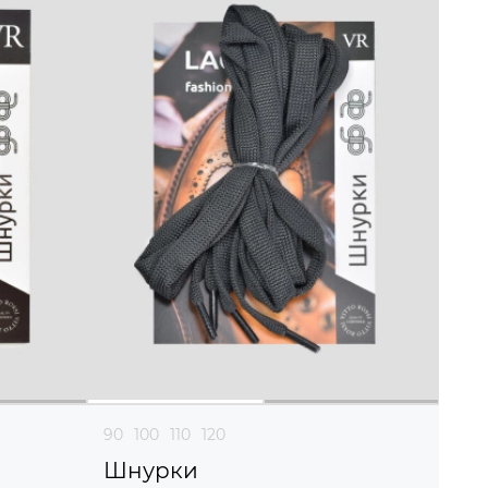
90
100
110
120
Шнурки