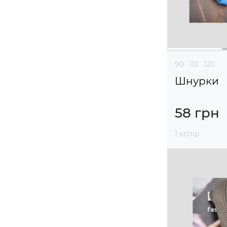
90
110
120
Шнурки
58 грн
1 колір