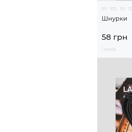
90
100
110
1
Шнурки
58 грн
1 колір