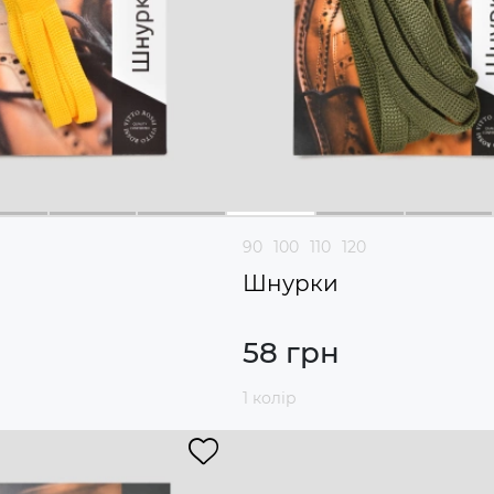
90
100
110
120
Шнурки
58 грн
1 колір