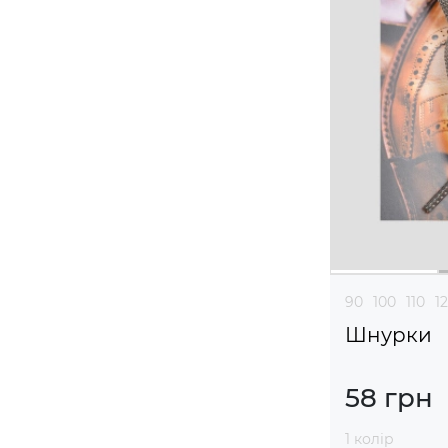
90
100
110
1
Шнурки
58 грн
1 колір