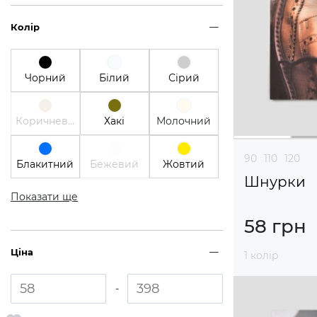
Колір
Чорний
Білий
Сірий
Коричневий
Хакі
Молочний
90
110
120
Блакитний
Бежевий
Жовтий
Шнурки
Показати ще
58 грн
Ціна
1 колір
-