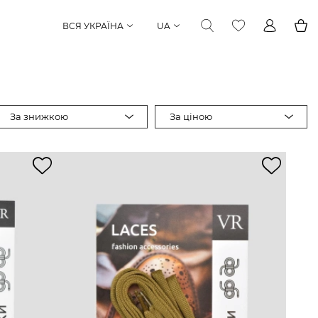
ВСЯ УКРАЇНА
UA
За знижкою
За ціною