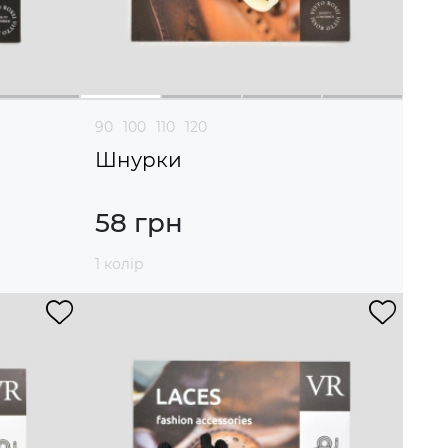
90
100
110
120
Шнурки
58 грн
1 колір