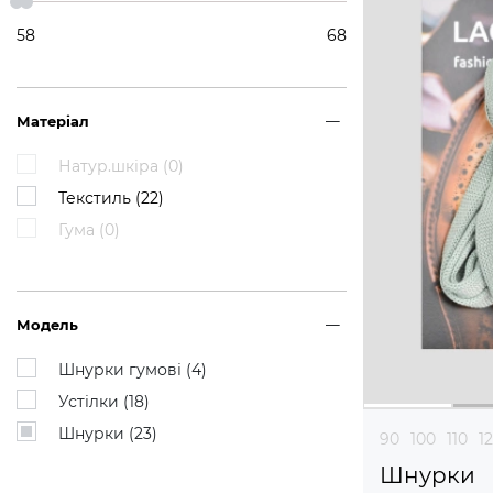
58
68
Матеріал
Натур.шкіра (
0
)
Текстиль (
22
)
Гума (
0
)
Модель
Шнурки гумові (
4
)
Устілки (
18
)
Шнурки (
23
)
90
100
110
1
Шнурки