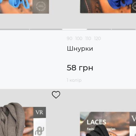
90
100
110
120
Шнурки
58 грн
1 колір