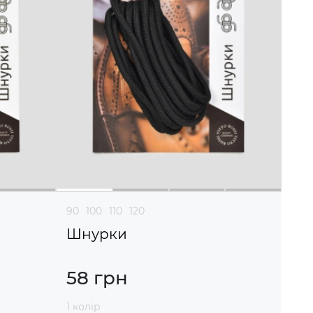
90
100
110
120
Шнурки
58 грн
1 колір