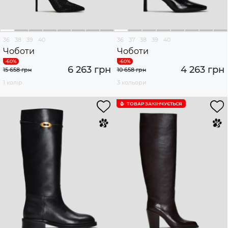
36
38
39
40
36
37
38
39
40
Чоботи
Чоботи
6 263 грн
4 263 грн
15 658 грн
10 658 грн
1 колір
3 кольори
ТОВАР ЗАКІНЧУЄTЬСЯ