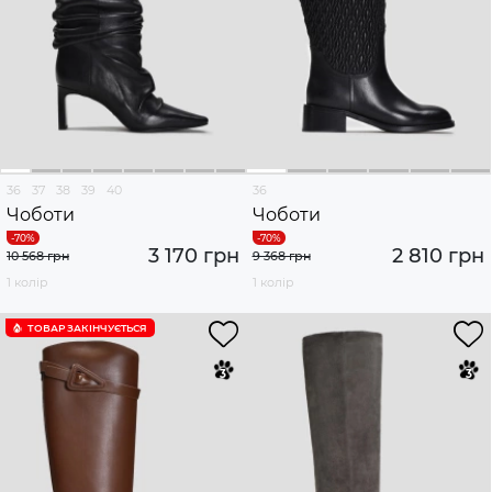
36
37
38
39
40
36
Чоботи
Чоботи
3 170 грн
2 810 грн
10 568 грн
9 368 грн
1 колір
1 колір
ТОВАР ЗАКІНЧУЄTЬСЯ