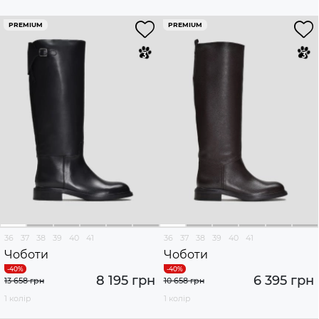
PREMIUM
PREMIUM
36
37
38
39
40
41
36
37
38
39
40
41
Чоботи
Чоботи
8 195 грн
6 395 грн
13 658 грн
10 658 грн
1 колір
1 колір