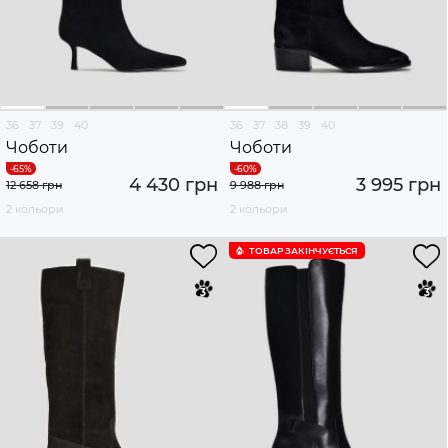
36
37
39
40
36
37
38
39
40
Чоботи
Чоботи
4 430 грн
3 995 грн
12 658 грн
9 988 грн
2 кольори
2 кольори
ТОВАР ЗАКІНЧУЄTЬСЯ