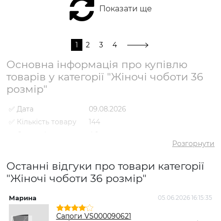
Показати ще
1
2
3
4
Основна інформація про купівлю
товарів у категорії "Жіночі чоботи 36
розмір"
✅ Дата
09.08.2026
✅ Кількість товару
144
✅ Середній рейтинг
4.9
Розгорнути
✅ Середня ціна
5066 грн
✅ Найдешевший
Останні відгуки про товари категорії
2092 грн
товар
"Жіночі чоботи 36 розмір"
✅ Найдорожчий
8795 грн
товар
Марина
05.06.2026 16:15:35
І
✅
Чоботи VS000092486
Найпопулярніший
Коричневий
- 5921 грн
Сапоги VS000090621
товар