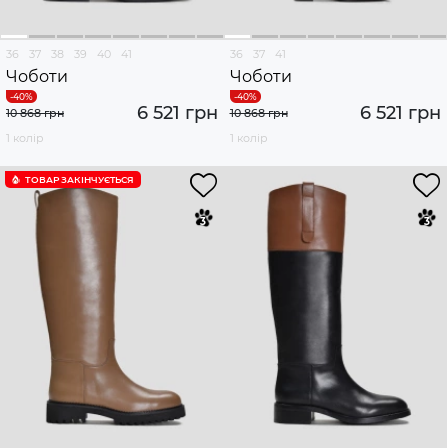
36
37
38
39
40
41
36
37
41
Чоботи
Чоботи
6 521 грн
6 521 грн
10 868 грн
10 868 грн
1 колір
1 колір
ТОВАР ЗАКІНЧУЄTЬСЯ