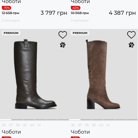
Чоботи
Чоботи
3 797 грн
4 387 грн
12 658 грн
10 968 грн
2 кольори
2 кольори
PREMIUM
PREMIUM
36
37
38
39
40
41
36
37
38
39
40
41
Чоботи
Чоботи