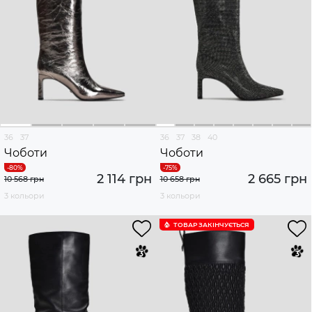
36
37
36
37
38
40
Чоботи
Чоботи
2 114 грн
2 665 грн
10 568 грн
10 658 грн
3 кольори
3 кольори
ТОВАР ЗАКІНЧУЄTЬСЯ