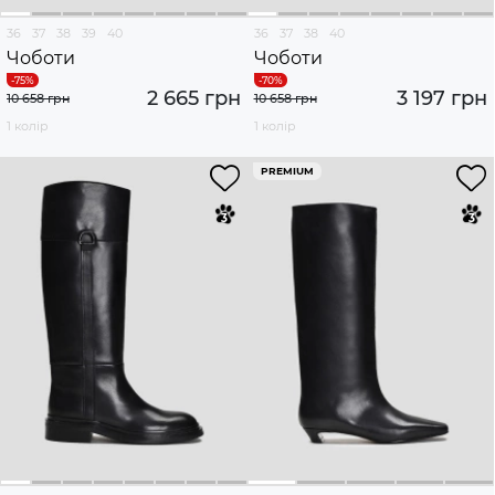
36
37
38
39
40
36
37
38
40
Чоботи
Чоботи
2 665 грн
3 197 грн
10 658 грн
10 658 грн
1 колір
1 колір
PREMIUM