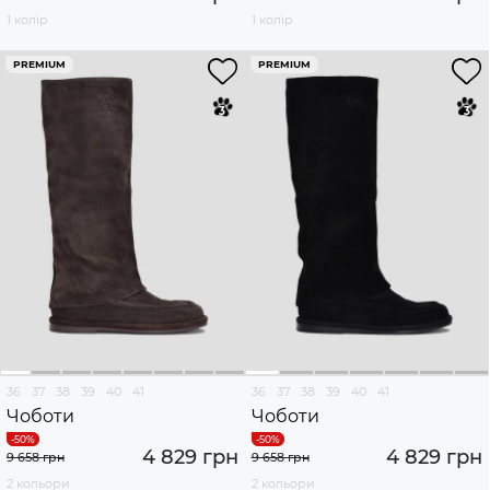
1 колір
1 колір
PREMIUM
PREMIUM
36
37
38
39
40
41
36
37
38
39
40
41
Чоботи
Чоботи
4 829 грн
4 829 грн
9 658 грн
9 658 грн
2 кольори
2 кольори