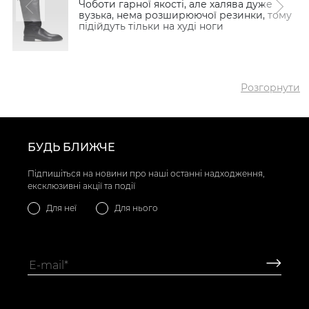
Чоботи гарної якості, але халява дуже
вузька, нема розширюючої резинки, тому
підійдуть тільки на худі ноги
Розгорнути
БУДЬ БЛИЖЧЕ
Підпишіться на новини про наші останні надходження,
ексклюзивні акції та події
Для неї
Для нього