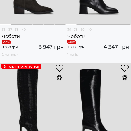
36
37
38
40
36
38
39
40
Чоботи
Чоботи
3 947 грн
4 347 грн
9 868 грн
10 868 грн
2 кольори
1 колір
ТОВАР ЗАКІНЧУЄTЬСЯ