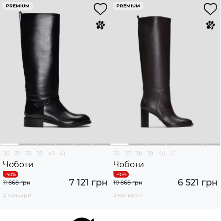
PREMIUM
PREMIUM
36
37
38
39
40
41
36
37
38
39
40
41
Чоботи
Чоботи
7 121 грн
6 521 грн
11 868 грн
10 868 грн
2 кольори
2 кольори