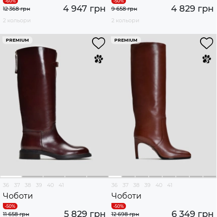
4 947 грн
4 829 грн
12 368 грн
9 658 грн
2 кольори
2 кольори
PREMIUM
PREMIUM
36
37
38
39
40
41
36
37
38
39
40
41
Чоботи
Чоботи
5 829 грн
6 349 грн
11 658 грн
12 698 грн