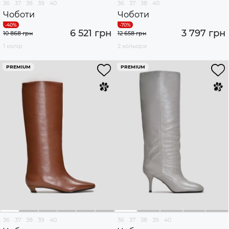
36
37
38
39
40
36
37
38
40
Чоботи
Чоботи
6 521 грн
3 797 грн
10 868 грн
12 658 грн
1 колір
2 кольори
PREMIUM
PREMIUM
36
37
38
39
40
36
37
38
39
40