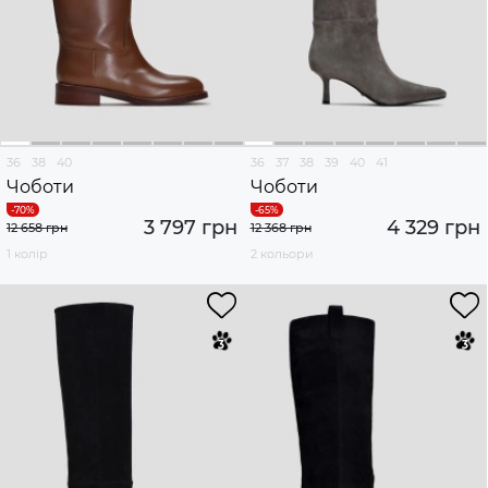
36
38
40
36
37
38
39
40
41
Чоботи
Чоботи
3 797 грн
4 329 грн
12 658 грн
12 368 грн
1 колір
2 кольори