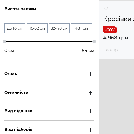
37
Висота халяви
Кросівки 
до 16 см
16-32 см
32-48 см
48+ см
4 968 грн
1 колір
0
см
64
см
Стиль
Сезонність
Вид підошви
Вид підборів