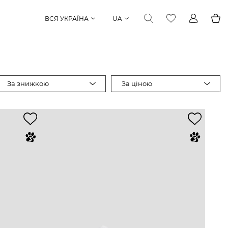
ВСЯ УКРАЇНА
UA
За знижкою
За ціною