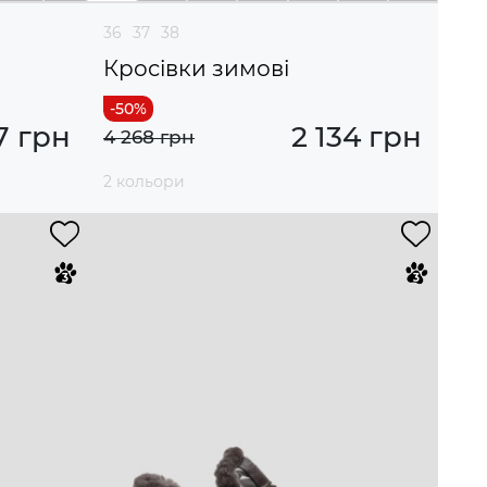
36
37
38
Кросівки зимові
7 грн
2 134 грн
4 268 грн
2 кольори