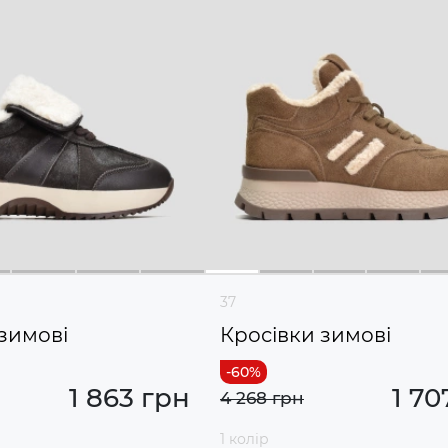
37
зимові
Кросівки зимові
1 863 грн
1 70
4 268 грн
1 колір