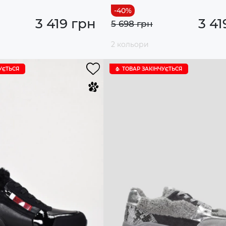
3 419 грн
3 41
5 698 грн
2 кольори
УЄTЬСЯ
ТОВАР ЗАКІНЧУЄTЬСЯ