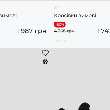
37
зимові
Кросівки зимові
1 987 грн
1 74
4 368 грн
1 колір