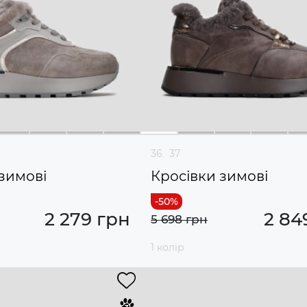
36
37
зимові
Кросівки зимові
2 279 грн
2 84
5 698 грн
1 колір