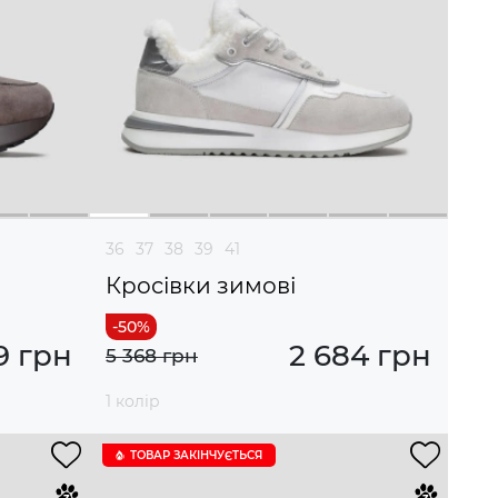
36
37
38
39
41
Кросівки зимові
9 грн
2 684 грн
5 368 грн
1 колір
ТОВАР ЗАКІНЧУЄTЬСЯ