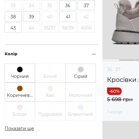
33
34
35
36
37
38
39
40
41
42
43
44
36/37
38/39
40/41
Колір
36
37
Чорний
Білий
Сірий
Кросівки 
Коричневий
Хакі
Молочний
5 698 грн
1 колір
Бордо
Пудровий
Блакитний
Показати ще