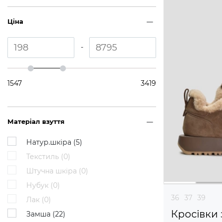
Ціна
-
1547
3419
Матеріал взуття
Натур.шкіра (
5
)
Текстиль (
0
)
Штучна шкіра (
0
)
Нубук (
0
)
36
37
39
Лак (
0
)
Кросівки 
Замша (
22
)