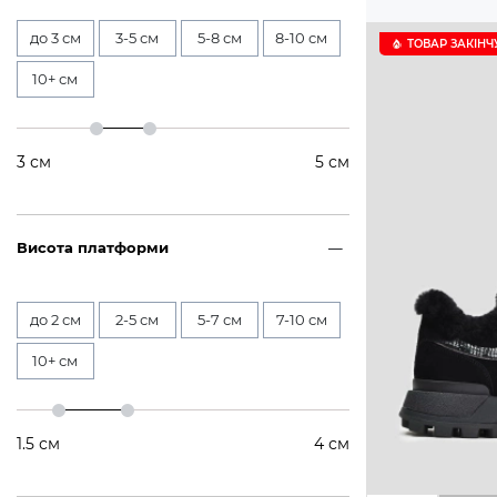
до 3 см
3-5 см
5-8 см
8-10 см
ТОВАР ЗАКІНЧ
10+ см
3
см
5
см
Висота платформи
до 2 см
2-5 см
5-7 см
7-10 см
10+ см
1.5
см
4
см