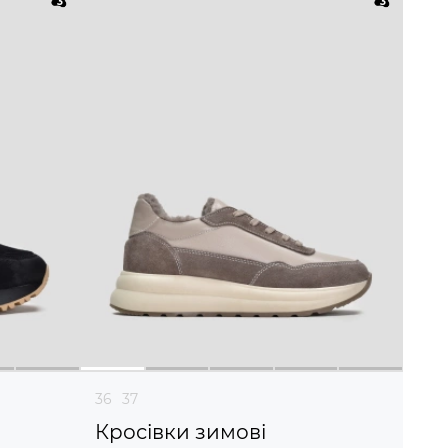
36
37
Кросівки зимові