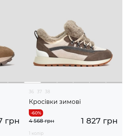
36
37
38
Кросівки зимові
7 грн
1 827 грн
4 568 грн
1 колір