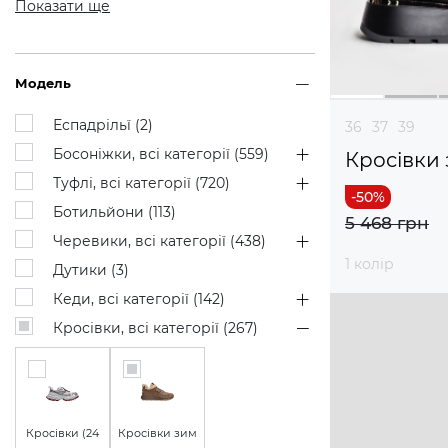
Показати ще
Модель
Еспадрільї (
2
)
36
37
39
Босоніжки, всі категорії (
559
)
Кросівки 
Туфлі, всі категорії (
720
)
Ботильйони (
113
)
5 468 грн
Черевики, всі категорії (
438
)
1 колір
Дутики (
3
)
Кеди, всі категорії (
142
)
Кросівки, всі категорії (
267
)
Кросівки (
24
Кросівки зим