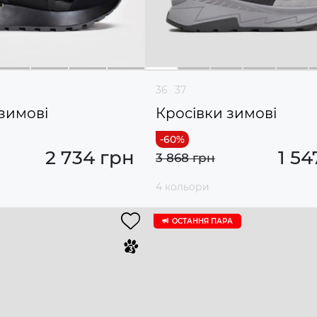
36
37
зимові
Кросівки зимові
2 734 грн
1 54
3 868 грн
4 кольори
ОСТАННЯ ПАРА