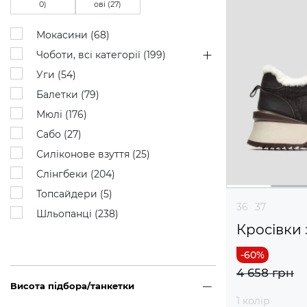
0
)
ові (
27
)
Мокасини (
68
)
Чоботи, всі категорії (
199
)
Уги (
54
)
Балетки (
79
)
Мюлі (
176
)
Сабо (
27
)
Силіконове взуття (
25
)
Слінгбеки (
204
)
Топсайдери (
5
)
36
37
Шльопанці (
238
)
Кросівки 
4 658 грн
Висота підбора/танкетки
1 колір