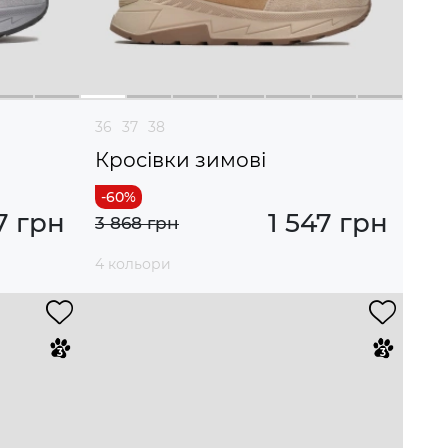
36
37
38
Кросівки зимові
7 грн
1 547 грн
3 868 грн
4 кольори