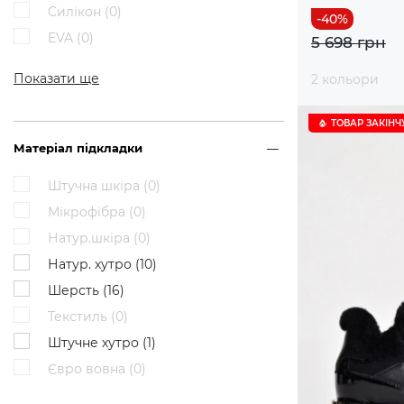
Силікон (
0
)
EVA (
0
)
5 698 грн
Показати ще
2 кольори
ТОВАР ЗАКІНЧ
Матеріал підкладки
Штучна шкіра (
0
)
Мікрофібра (
0
)
Натур.шкіра (
0
)
Натур. хутро (
10
)
Шерсть (
16
)
Текстиль (
0
)
Штучне хутро (
1
)
Євро вовна (
0
)