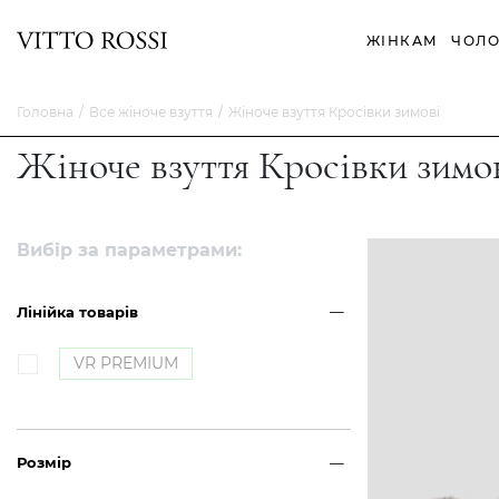
ЖІНКАМ
ЧОЛО
Головна
Все жіноче взуття
Жіноче взуття Кросівки зимові
Жіноче взуття Кросівки зимо
Вибір за параметрами:
Лінійка товарів
VR PREMIUM
Розмір