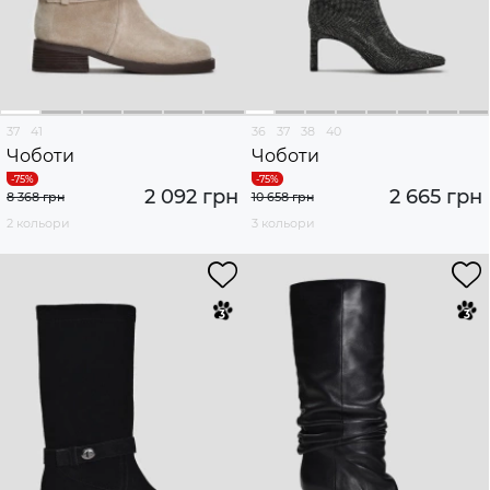
37
41
36
37
38
40
Чоботи
Чоботи
2 092 грн
2 665 грн
8 368 грн
10 658 грн
2 кольори
3 кольори