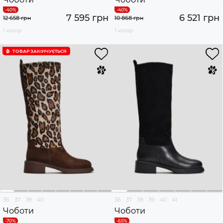
7 595 грн
6 521 грн
12 658 грн
10 868 грн
1 колір
1 колір
ТОВАР ЗАКІНЧУЄTЬСЯ
36
37
38
40
36
37
38
39
40
41
Чоботи
Чоботи