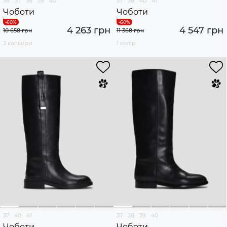
36
37
38
39
40
37
38
40
41
Чоботи
Чоботи
4 263 грн
4 547 грн
10 658 грн
11 368 грн
3 кольори
1 колір
37
40
41
37
38
39
40
Чоботи
Чоботи