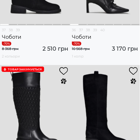
37
38
39
36
37
38
39
40
Чоботи
Чоботи
2 510 грн
3 170 грн
8 368 грн
10 568 грн
2 кольори
1 колір
ТОВАР ЗАКІНЧУЄTЬСЯ