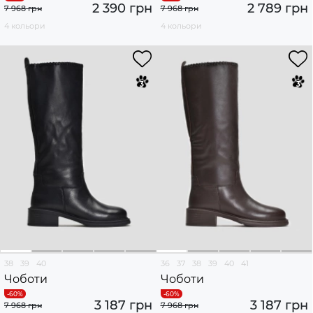
2 390 грн
2 789 грн
7 968 грн
7 968 грн
4 кольори
4 кольори
38
39
40
36
37
38
39
40
41
Чоботи
Чоботи
3 187 грн
3 187 грн
7 968 грн
7 968 грн