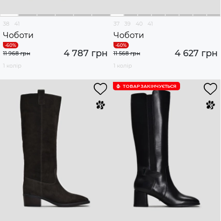
38
41
37
39
40
41
Чоботи
Чоботи
4 787 грн
4 627 грн
11 968 грн
11 568 грн
1 колір
1 колір
ТОВАР ЗАКІНЧУЄTЬСЯ