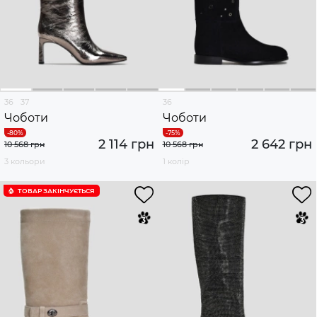
36
37
36
Чоботи
Чоботи
2 114 грн
2 642 грн
10 568 грн
10 568 грн
3 кольори
1 колір
ТОВАР ЗАКІНЧУЄTЬСЯ