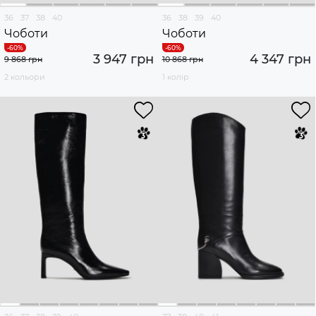
36
37
38
40
36
38
39
40
Чоботи
Чоботи
3 947 грн
4 347 грн
9 868 грн
10 868 грн
2 кольори
1 колір