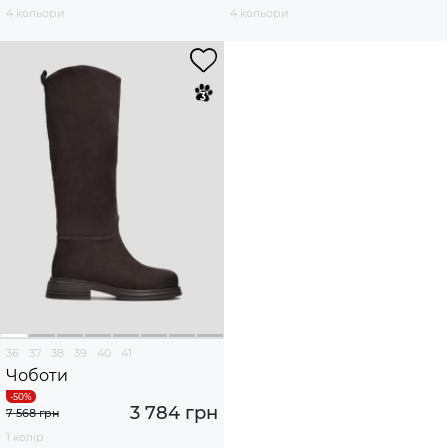
4 кольори
4 кольори
36
37
38
39
40
41
Чоботи
3 784 грн
7 568 грн
1 колір