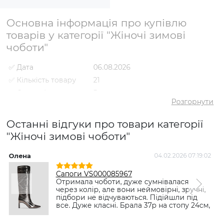
Основна інформація про купівлю
товарів у категорії "Жіночі зимові
чоботи"
✅ Дата
06.08.2026
✅ Кількість товару
21
✅ Середній рейтинг
5
Розгорнути
✅ Середня ціна
3713 грн
✅ Найдешевший
Останні відгуки про товари категорії
2092 грн
товар
"Жіночі зимові чоботи"
✅ Найдорожчий
7595 грн
товар
Олена
04.02.2026 07:19:02
Т
✅ Найпопулярніший
Чоботи VS000085986 Чорний
товар
- 3995 грн
Сапоги VS000085967
Отримала чоботи, дуже сумнівалася
через колір, але вони неймовірні, зручні,
підбори не відчуваються. Підійшли під
все. Дуже класні. Брала 37р на стопу 24см,