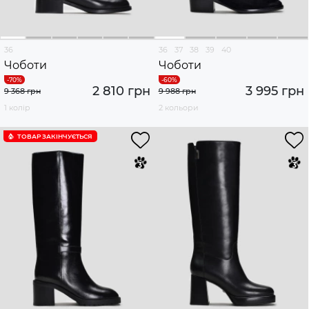
36
36
37
38
39
40
Чоботи
Чоботи
2 810 грн
3 995 грн
9 368 грн
9 988 грн
1 колір
2 кольори
ТОВАР ЗАКІНЧУЄTЬСЯ