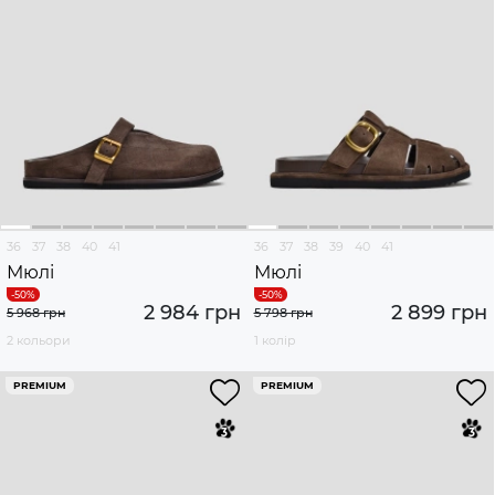
36
37
38
40
41
36
37
38
39
40
41
Мюлі
Мюлі
2 984 грн
2 899 грн
5 968 грн
5 798 грн
2 кольори
1 колір
PREMIUM
PREMIUM