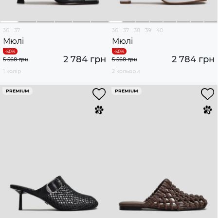
36
37
36
37
38
39
40
Мюлі
Мюлі
2 784 грн
2 784 грн
5 568 грн
5 568 грн
1 колір
2 кольори
PREMIUM
PREMIUM