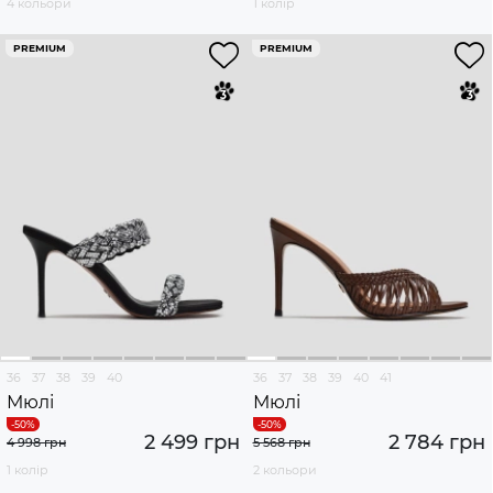
4 кольори
1 колір
PREMIUM
PREMIUM
36
37
38
39
40
36
37
38
39
40
41
Мюлі
Мюлі
2 499 грн
2 784 грн
4 998 грн
5 568 грн
1 колір
2 кольори