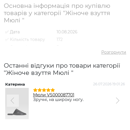
Основна інформація про купівлю
товарів у категорії "Жіноче взуття
Мюлі "
✅ Дата
10.08.2026
✅ Кількість товару
172
✅ Середній рейтинг
5
Розгорнути
✅ Середня ціна
2272 грн
✅ Найдешевший
Останні відгуки про товари категорії
980 грн
товар
"Жіноче взуття Мюлі "
✅ Найдорожчий
3329 грн
товар
Катерина
26.07.2026 19:01:26
Н
✅ Найпопулярніший
Мюлі VS000094612 Зелений
товар
- 1829 грн
Мюли VS000087701
Зручні, на широку ногу.