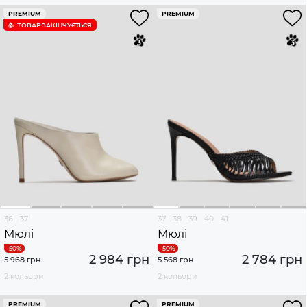
PREMIUM
PREMIUM
ТОВАР ЗАКІНЧУЄTЬСЯ
36
37
37
38
39
40
41
Мюлі
Мюлі
2 984 грн
2 784 грн
5 968 грн
5 568 грн
2 кольори
2 кольори
PREMIUM
PREMIUM