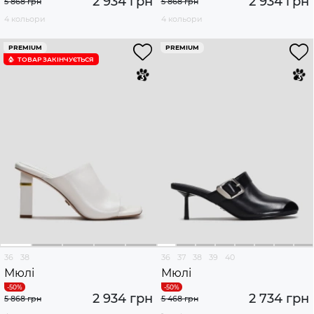
2 934 грн
2 934 грн
5 868 грн
5 868 грн
4 кольори
4 кольори
PREMIUM
PREMIUM
ТОВАР ЗАКІНЧУЄTЬСЯ
36
38
36
37
38
39
40
Мюлі
Мюлі
2 934 грн
2 734 грн
5 868 грн
5 468 грн