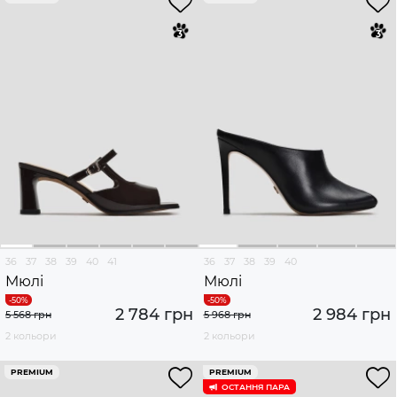
36
37
38
39
40
41
36
37
38
39
40
Мюлі
Мюлі
2 784 грн
2 984 грн
5 568 грн
5 968 грн
2 кольори
2 кольори
PREMIUM
PREMIUM
ОСТАННЯ ПАРА