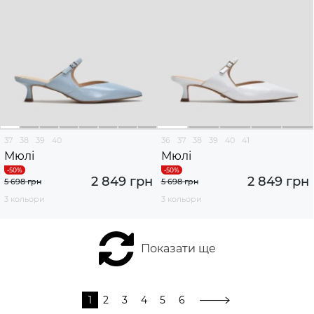
37
38
39
40
36
37
38
39
40
41
Мюлі
Мюлі
2 849 грн
2 849 грн
5 698 грн
5 698 грн
3 кольори
3 кольори
Показати ще
1
2
3
4
5
6