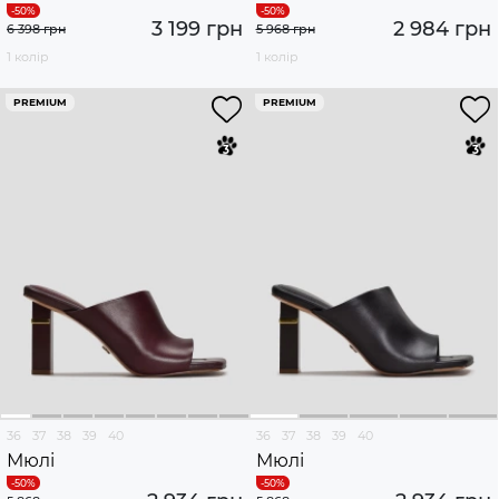
3 199 грн
2 984 грн
6 398 грн
5 968 грн
1 колір
1 колір
PREMIUM
PREMIUM
36
37
38
39
40
36
37
38
39
40
Мюлі
Мюлі