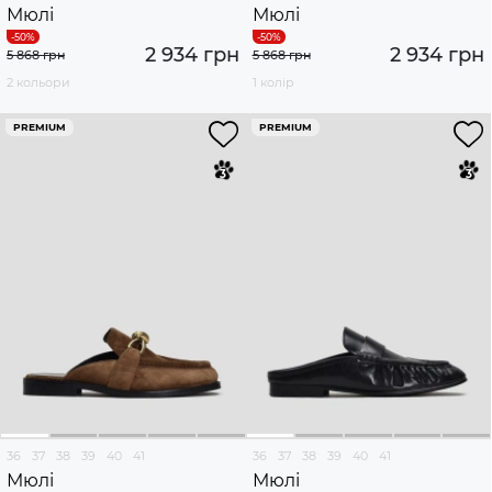
Мюлі
Мюлі
2 934 грн
2 934 грн
5 868 грн
5 868 грн
2 кольори
1 колір
PREMIUM
PREMIUM
36
37
38
39
40
41
36
37
38
39
40
41
Мюлі
Мюлі