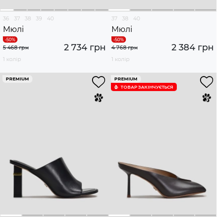
36
37
38
39
40
37
38
40
Мюлі
Мюлі
2 734 грн
2 384 грн
5 468 грн
4 768 грн
1 колір
1 колір
PREMIUM
PREMIUM
ТОВАР ЗАКІНЧУЄTЬСЯ