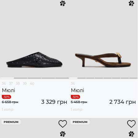
36
37
38
39
40
36
Мюлі
Мюлі
3 329 грн
2 734 грн
6 658 грн
5 468 грн
1 колір
1 колір
PREMIUM
PREMIUM