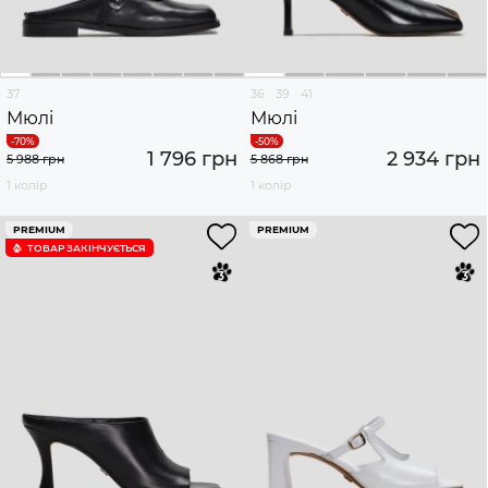
37
36
39
41
Мюлі
Мюлі
1 796 грн
2 934 грн
5 988 грн
5 868 грн
1 колір
1 колір
PREMIUM
PREMIUM
ТОВАР ЗАКІНЧУЄTЬСЯ