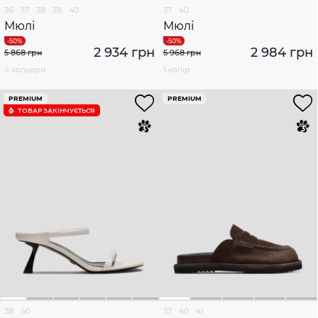
36
37
38
39
40
37
40
Мюлі
Мюлі
2 934 грн
2 984 грн
5 868 грн
5 968 грн
4 кольори
1 колір
PREMIUM
PREMIUM
ТОВАР ЗАКІНЧУЄTЬСЯ
38
40
37
40
41