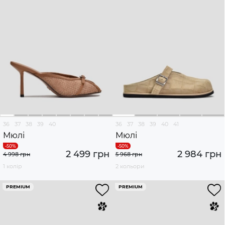
36
37
38
39
40
36
37
38
39
40
41
Мюлі
Мюлі
2 499 грн
2 984 грн
4 998 грн
5 968 грн
1 колір
2 кольори
PREMIUM
PREMIUM