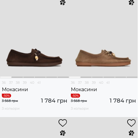
36
37
38
39
40
41
36
37
38
39
40
41
Мокасини
Мокасини
1 784 грн
1 784 грн
3 568 грн
3 568 грн
3 кольори
3 кольори