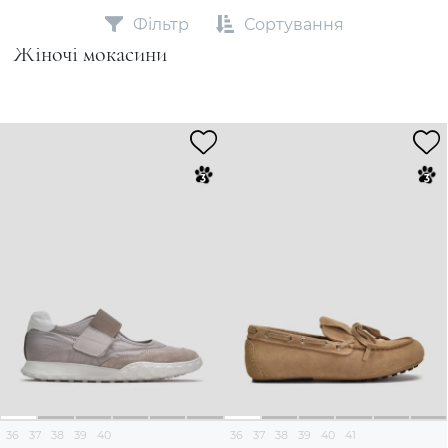
Фільтр
Сортування
Жіночі мокасини
36
37
38
39
40
36
37
38
39
40
41