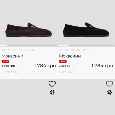
36
37
38
39
40
41
36
37
38
39
40
41
Мокасини
Мокасини
1 784 грн
1 784 грн
3 568 грн
3 568 грн
5 кольорів
5 кольорів