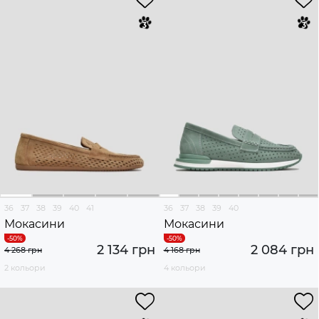
36
37
38
39
40
41
36
37
38
39
40
Мокасини
Мокасини
2 134 грн
2 084 грн
4 268 грн
4 168 грн
2 кольори
4 кольори