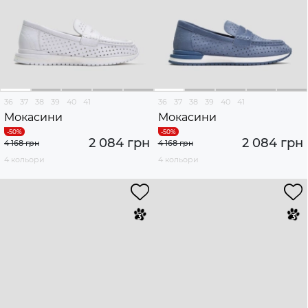
36
37
38
39
40
41
36
37
38
39
40
41
Мокасини
Мокасини
2 084 грн
2 084 грн
4 168 грн
4 168 грн
4 кольори
4 кольори