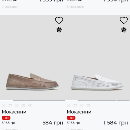
2 кольори
5 кольорів
36
37
38
39
40
36
37
38
39
Мокасини
Мокасини
1 584 грн
1 584 грн
3 168 грн
3 168 грн
2 кольори
2 кольори