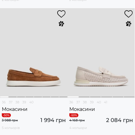
36
37
38
39
40
36
37
38
39
40
41
Мокасини
Мокасини
1 994 грн
2 084 грн
3 988 грн
4 168 грн
5 кольорів
4 кольори