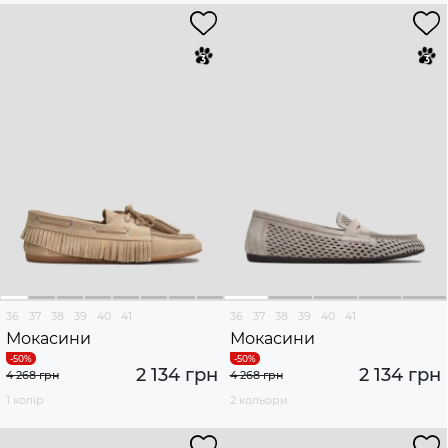
36
37
38
39
40
41
36
37
38
39
40
41
Мокасини
Мокасини
2 134 грн
2 134 грн
4 268 грн
4 268 грн
1 колір
2 кольори