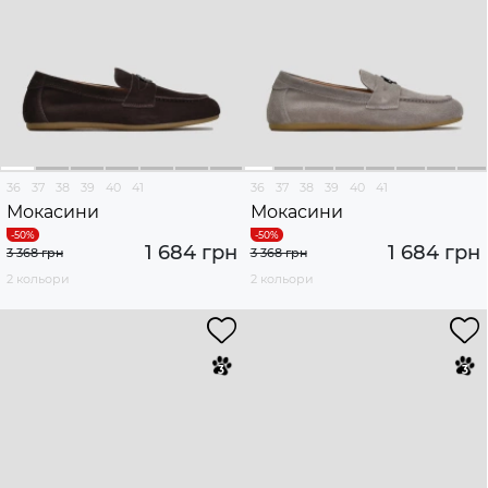
36
37
38
39
40
41
36
37
38
39
40
41
Мокасини
Мокасини
1 684 грн
1 684 грн
3 368 грн
3 368 грн
2 кольори
2 кольори