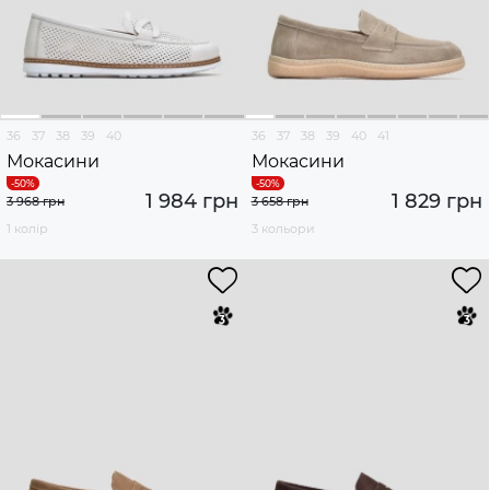
36
37
38
39
40
36
37
38
39
40
41
Мокасини
Мокасини
1 984 грн
1 829 грн
3 968 грн
3 658 грн
1 колір
3 кольори