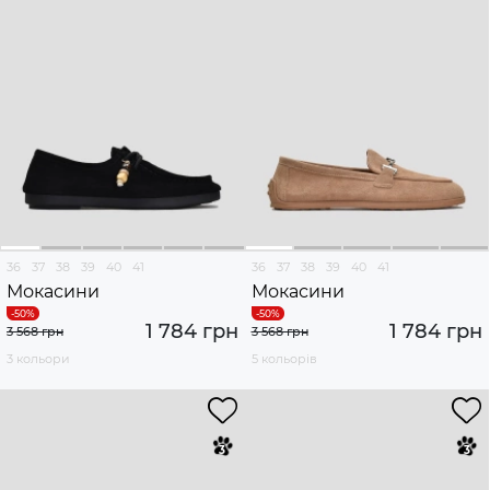
36
37
38
39
40
41
36
37
38
39
40
41
Мокасини
Мокасини
1 784 грн
1 784 грн
3 568 грн
3 568 грн
3 кольори
5 кольорів