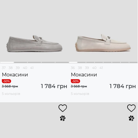
37
38
39
40
41
36
38
39
40
41
Мокасини
Мокасини
1 784 грн
1 784 грн
3 568 грн
3 568 грн
5 кольорів
5 кольорів