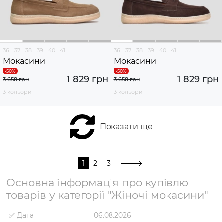
36
37
38
39
40
41
36
37
38
39
40
41
Мокасини
Мокасини
1 829 грн
1 829 грн
3 658 грн
3 658 грн
3 кольори
3 кольори
Показати ще
1
2
3
Основна інформація про купівлю
товарів у категорії "Жіночі мокасини"
✅ Дата
06.08.2026