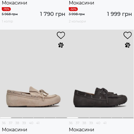
Мокасини
Мокасини
1 790 грн
1 999 грн
5 968 грн
3 998 грн
1 колір
2 кольори
36
37
38
39
40
41
36
37
38
39
40
41
Мокасини
Мокасини